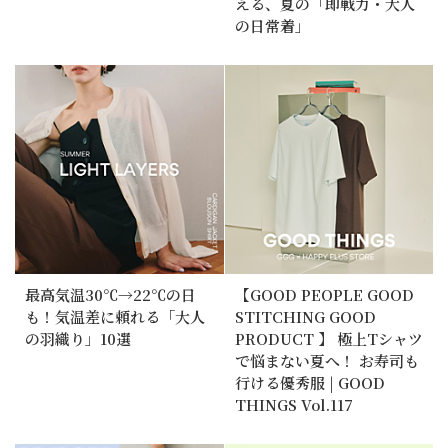
える、夏の「即戦力・大人
の日常着」
最高気温30℃→22℃の日
【GOOD PEOPLE GOOD
も！気温差に頼れる「大人
STITCHING GOOD
の羽織り」10選
PRODUCT 】 極上Tシャツ
で悩まない夏へ！ お寿司も
行ける優秀服 | GOOD
THINGS Vol.117