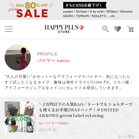
ブランド
ランキング
カテゴリ
特集
PROFILE
雑誌掲載アイテム
バイヤー natsu
お気に入り
“大人の可愛い”がモットーなアラフォーママバイヤー。気になったら
すぐ試したくなるタイプ。趣味は海外ドラマとCross Fit。コスパ服・
アラフォーカジュアルをメインにセレクト＆発信していきます。
＼1万円以下の人気BAG／トートでもショルダーで
も使えるお手頃2WAYバッグ！＃UNITED
ARROWS green label relaxing
by バイヤーNatsu
2023.09.16
もっと見る