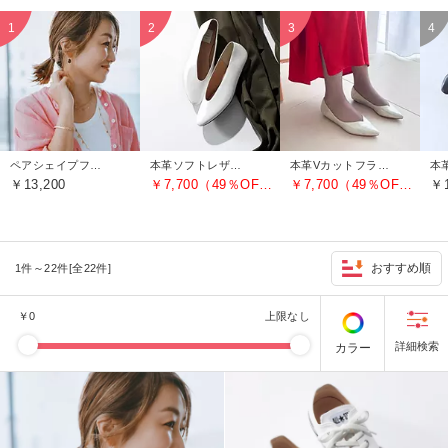
ペアシェイプフックピアス
本革ソフトレザーVカットバブーシュ
本革Vカットフラットシューズ
￥13,200
￥7,700（49％OFF）
￥7,700（49％OFF）
￥1
おすすめ順
1件～22件[全22件]
￥
0
上限なし
カラー