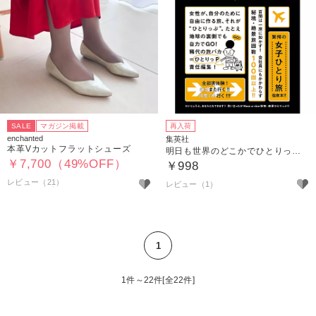
SALE
マガジン掲載
再入荷
enchanted
集英社
本革Vカットフラットシューズ
明日も世界のどこかでひとりっぷ2 秘境・絶景編
￥7,700（49%OFF）
￥998
レビュー（21）
レビュー（1）
1
1件～22件[全22件]