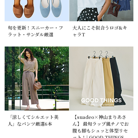
旬を更新！スニーカー・フ
大人にこそ似合うロゴ&キ
ラット・サンダル厳選
ャラT
「涼しくてシルエット美
【suadeo×神山まりあさ
人」なパンツ厳選6本
ん】 最旬ラップ風チノでお
腹も脚もシュッと体型リセ
ット！| GOOD THINGS