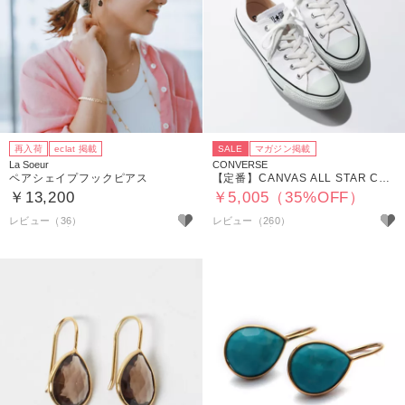
再入荷
eclat 掲載
SALE
マガジン掲載
La Soeur
CONVERSE
ペアシェイプフックピアス
【定番】CANVAS ALL STAR COLORS OX
￥13,200
￥5,005（35%OFF）
レビュー（36）
レビュー（260）