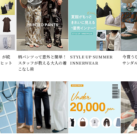
」が続
柄パンツって意外と簡単！
STYLE UP SUMMER
今買う
期ヒット
スタッフが教える大人の着
INNERWEAR
サンダ
こなし術