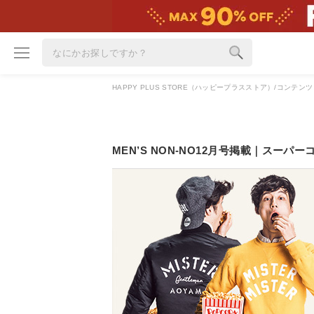
HAPPY PLUS STORE（ハッピープラスストア）
コンテンツ
ブランド
カテゴリ
MEN’S NON-NO12月号掲載｜スーパ
雑誌掲載アイテム
お気に入り
ランキング
特集
雑誌･書籍(一緒に買うと送料無料)
定期購読