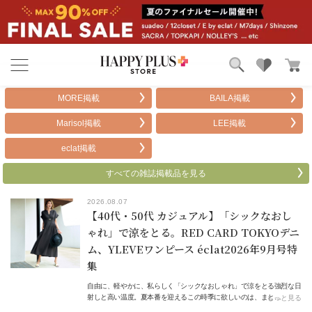
ブランド
ランキング
MORE掲載
BAILA掲載
カテゴリ
特集
Marisol掲載
LEE掲載
雑誌掲載アイテム
お気に入り
eclat掲載
すべての雑誌掲載品を見る
2026.08.07
【40代・50代 カジュアル】「シックなおし
ゃれ」で涼をとる。RED CARD TOKYOデニ
ム、YLEVEワンピース éclat2026年9月号特
集
自由に、軽やかに、私らしく「シックなおしゃれ」で涼をとる強烈な日
射しと高い温度。夏本番を迎えるこの時季に欲しいのは、まと…
もっと見る