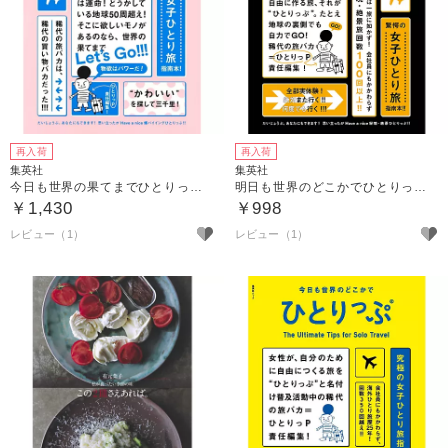
再入荷
再入荷
集英社
集英社
今日も世界の果てまでひとりっぷ 4 ～爆バイイング編～
明日も世界のどこかでひとりっぷ2 秘境・絶景編
￥1,430
￥998
レビュー（1）
レビュー（1）