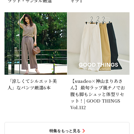
ラット・サンダル厳選
ャラT
「涼しくてシルエット美
【suadeo×神山まりあさ
人」なパンツ厳選6本
ん】 最旬ラップ風チノでお
腹も脚もシュッと体型リセ
ット！| GOOD THINGS
Vol.112
特集をもっと見る