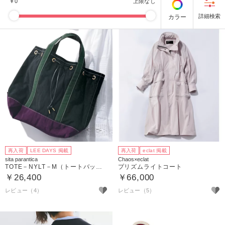
￥
0
上限なし
カラー
再入荷
LEE DAYS 掲載
再入荷
eclat 掲載
sita parantica
Chaos×eclat
TOTE－NYLT－M（トートバッグ）
プリズムライトコート
￥26,400
￥66,000
レビュー（4）
レビュー（5）