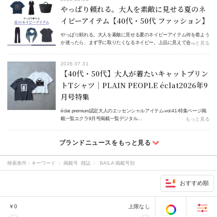
やっぱり頼れる。大人を素敵に見せる夏のネ
イビーアイテム【40代・50代 ファッション】
やっぱり頼れる。大人を素敵に見せる夏のネイビーアイテム何を着よう
か迷ったら、まず手に取りたくなるネイビー。上品に見えて合…
もっと見る
2026.07.31
【40代・50代】大人が着たいキャットプリン
トTシャツ｜PLAIN PEOPLE éclat2026年9
月号特集
éclat premium認定大人のエッセンシャルアイテム-vol.41-特集ページ掲
載一覧エクラ9月号掲載一覧デジタル…
もっと見る
検索条件：
キーワード ： 掲載号 雑誌 ： BAILA 掲載号別
おすすめ順
￥
0
上限なし