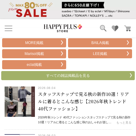
ブランド
ランキング
MORE掲載
BAILA掲載
カテゴリ
特集
Marisol掲載
LEE掲載
雑誌掲載アイテム
お気に入り
eclat掲載
すべての雑誌掲載品を見る
2026.08.04
スタッフスナップで見る秋の新作10選！リア
ルに着るとこんな感じ【2026年秋トレンド
40代ファッション】
2026年秋トレンド 40代ファッションスタッフスナップで見る秋の新作
10選！リアルに着るとこんな感じ秋のおしゃれが楽し…
もっと見る
2026.08.03