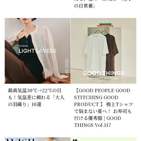
の日常着」
最高気温30℃→22℃の日
【GOOD PEOPLE GOOD
も！気温差に頼れる「大人
STITCHING GOOD
の羽織り」10選
PRODUCT 】 極上Tシャツ
で悩まない夏へ！ お寿司も
行ける優秀服 | GOOD
THINGS Vol.117