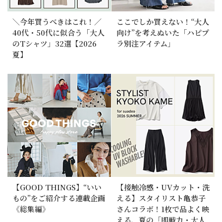
＼今年買うべきはこれ！／
ここでしか買えない！“大人
40代・50代に似合う「大人
向け”を考えぬいた「ハピプ
のTシャツ」32選【2026
ラ別注アイテム」
夏】
【GOOD THINGS】“いい
【接触冷感・UVカット・洗
もの”をご紹介する連載企画
える】スタイリスト亀恭子
《総集編》
さんコラボ！1枚で品よく映
える、夏の「即戦力・大人