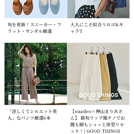
旬を更新！スニーカー・フ
大人にこそ似合うロゴ&キ
ラット・サンダル厳選
ャラT
「涼しくてシルエット美
【suadeo×神山まりあさ
人」なパンツ厳選6本
ん】 最旬ラップ風チノでお
腹も脚もシュッと体型リセ
ット！| GOOD THINGS