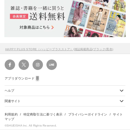
HAPPY PLUS STORE（ハッピープラスストア）
/
雑誌掲載商品(ブラック/黒色)
アプリダウンロード
ヘルプ
関連サイト
ショッピングガイド
配送・送料について
初めてのお客様
お支払い方法について
雑誌定期購読について
利用規約
特定商取引法に基づく表示
プライバシーガイドライン
サイト
会員特典のご案内
キャンセルについて
マップ
集英社Webマガジン Cobalt
©SHUEISHA Inc. All Rights Reserved.
よくあるご質問
返品・交換について
HAPPY PLUS - ハッピープラス