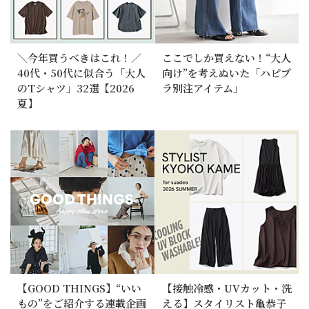
＼今年買うべきはこれ！／
ここでしか買えない！“大人
40代・50代に似合う「大人
向け”を考えぬいた「ハピプ
のTシャツ」32選【2026
ラ別注アイテム」
夏】
【GOOD THINGS】“いい
【接触冷感・UVカット・洗
もの”をご紹介する連載企画
える】スタイリスト亀恭子