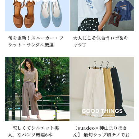
旬を更新！スニーカー・フ
大人にこそ似合うロゴ&キ
ラット・サンダル厳選
ャラT
「涼しくてシルエット美
【suadeo×神山まりあさ
人」なパンツ厳選6本
ん】 最旬ラップ風チノでお