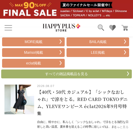
ブランド
ランキング
MORE掲載
BAILA掲載
カテゴリ
特集
Marisol掲載
LEE掲載
雑誌掲載アイテム
お気に入り
eclat掲載
すべての雑誌掲載品を見る
2026.08.07
【40代・50代 カジュアル】「シックなおし
ゃれ」で涼をとる。RED CARD TOKYOデニ
ム、YLEVEワンピース éclat2026年9月号特
集
自由に、軽やかに、私らしく「シックなおしゃれ」で涼をとる強烈な日
射しと高い温度。夏本番を迎えるこの時季に欲しいのは、まと…
もっと見る