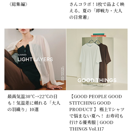
《総集編》
さんコラボ！1枚で品よく映
える、夏の「即戦力・大人
の日常着」
最高気温30℃→22℃の日
【GOOD PEOPLE GOOD
も！気温差に頼れる「大人
STITCHING GOOD
の羽織り」10選
PRODUCT 】 極上Tシャツ
で悩まない夏へ！ お寿司も
行ける優秀服 | GOOD
THINGS Vol.117