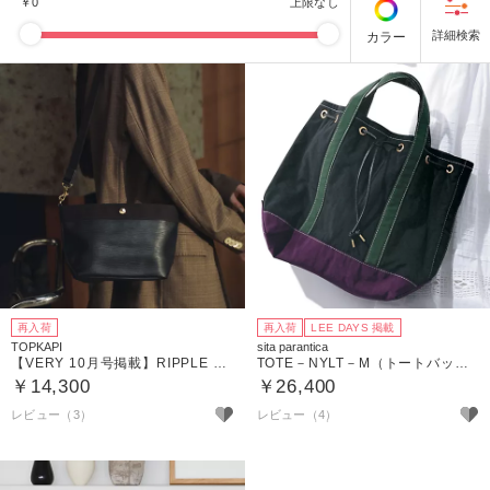
￥
0
上限なし
カラー
再入荷
再入荷
LEE DAYS 掲載
TOPKAPI
sita parantica
【VERY 10月号掲載】RIPPLE リプル ミニショルダー バッグ
TOTE－NYLT－M（トートバッグ）
￥14,300
￥26,400
レビュー（3）
レビュー（4）