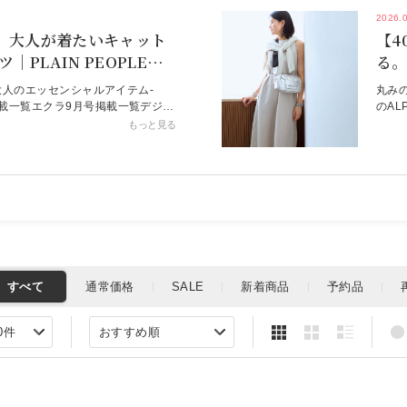
2026.
代】大人が着たいキャット
【4
｜PLAIN PEOPLE
る。
年9月号特集
バッ
m認定大人のエッセンシャルアイテム-
丸みの
ジ掲載一覧エクラ9月号掲載一覧デジタ
のAL
8は世界ネコの日愛くるしい表情に
「ピ
もっと見る
EOPLEのキャットプリントTシャツち
気と
な、わけ知り顔のような様子がなん
だけ
ジ掲
を見