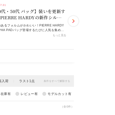
07.31
0代・50代 バッグ】装いを更新す
PIERRE HARDYの新作シルバー
グ éclat2026年9月号特集
あるフォルムがかわいい！PIERRE HARDY
PHA PADバッグ登場するたびに人気を集める
エール アルディ」のバッグ。スポーティな雰囲
もっと見る
トレンド感が魅力の“アルファパッド”は、日常
でなく旅のシーンでも重宝するはず。特集ペー
載一覧エクラ9月号掲載一覧デジタルカタログ
る
（全0件）