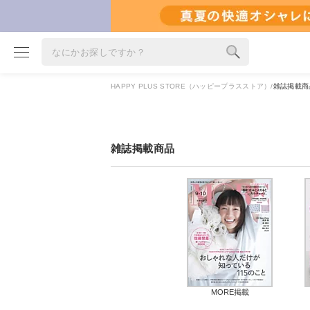
HAPPY PLUS STORE（ハッピープラスストア）
雑誌掲載商品
ブランド
カテゴリ
雑誌掲載商品
雑誌掲載アイテム
お気に入り
ランキング
特集
雑誌･書籍(一緒に買うと送料無料)
定期購読
MORE掲載