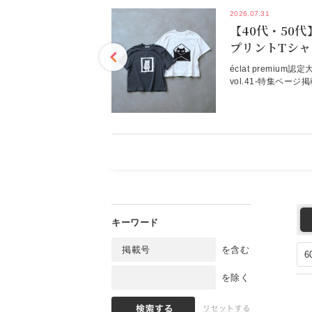
2026.07.31
人を素敵に見せ
【40代・50
ム【40代・50
プリントTシャツ
éclat2026
敵に見せる夏のネイビー
éclat premiu
たら、まず手に取りたく
vol.41-特集ペー
て合わせやすく、それで
ルカタログを見る8/
もっと見る
された印象へ導いてくれ
釘付け！PLAIN P
、大人を素敵に見せるネ
ょっととぼけたよう
。エクラ9月合併号掲
ともかわいい！ 切手
を含む
を除く