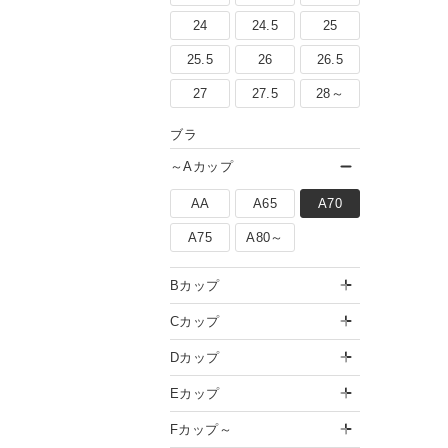
24
24.5
25
25.5
26
26.5
27
27.5
28～
ブラ
～Aカップ
AA
A65
A70
A75
A80～
Bカップ
Cカップ
Dカップ
「夏旅行＆帰省コーデ」おすすめ
Eカップ
着回し術「大人はこれ、どう着
Fカップ～