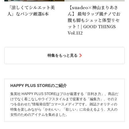
「涼しくてシルエット美
【suadeo×神山まりあさ
人」なパンツ厳選6本
ん】 最旬ラップ風チノでお
腹も脚もシュッと体型リセ
ット！| GOOD THINGS
Vol.112
特集をもっと見る
HAPPY PLUS STOREのご紹介
集英社 HAPPY PLUS STOREはプロが厳選する「目利き力」、商品だ
けでなく着こなしやライフスタイルまで提案する「編集力」、その２
つを合わせた”情報発信型”コマースメディアです。 雑誌クオリティの
特集を楽しみながら「かわいい」「欲しい」に出会えるよう、大人の
女性のためのアイテムを集めました。