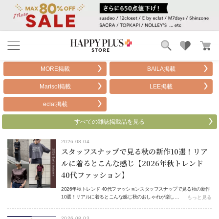
ブランド
ランキング
MORE掲載
BAILA掲載
カテゴリ
特集
Marisol掲載
LEE掲載
雑誌掲載アイテム
お気に入り
eclat掲載
すべての雑誌掲載品を見る
2026.08.04
スタッフスナップで見る秋の新作10選！リア
ルに着るとこんな感じ【2026年秋トレンド
40代ファッション】
2026年秋トレンド 40代ファッションスタッフスナップで見る秋の新作
10選！リアルに着るとこんな感じ秋のおしゃれが楽し…
もっと見る
2026.08.03