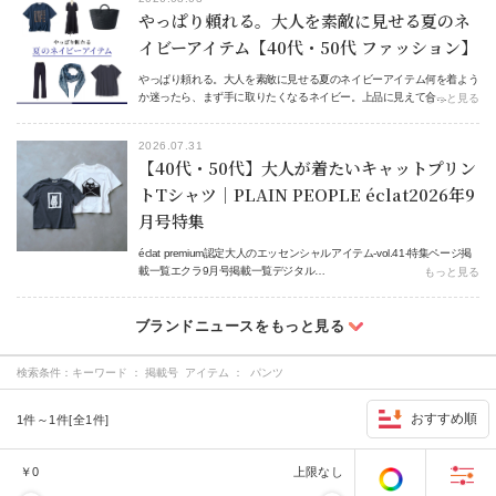
やっぱり頼れる。大人を素敵に見せる夏のネ
イビーアイテム【40代・50代 ファッション】
やっぱり頼れる。大人を素敵に見せる夏のネイビーアイテム何を着よう
か迷ったら、まず手に取りたくなるネイビー。上品に見えて合…
もっと見る
2026.07.31
【40代・50代】大人が着たいキャットプリン
トTシャツ｜PLAIN PEOPLE éclat2026年9
月号特集
éclat premium認定大人のエッセンシャルアイテム-vol.41-特集ページ掲
載一覧エクラ9月号掲載一覧デジタル…
もっと見る
検索条件：
キーワード ： 掲載号 アイテム ： パンツ
おすすめ順
1件～1件[全1件]
￥
0
上限なし