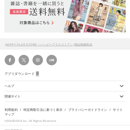
HAPPY PLUS STORE（ハッピープラスストア）
/
雑誌掲載商品
アプリダウンロード
ヘルプ
関連サイト
ショッピングガイド
配送・送料について
初めてのお客様
お支払い方法について
雑誌定期購読について
利用規約
特定商取引法に基づく表示
プライバシーガイドライン
サイト
会員特典のご案内
キャンセルについて
マップ
集英社Webマガジン Cobalt
©SHUEISHA Inc. All Rights Reserved.
よくあるご質問
返品・交換について
HAPPY PLUS - ハッピープラス
お問合せ