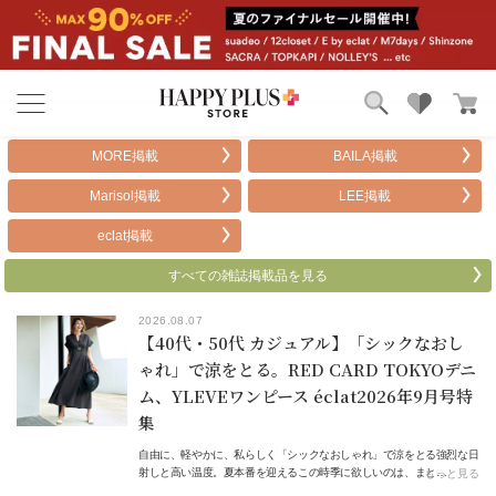
ブランド
ランキング
MORE掲載
BAILA掲載
カテゴリ
特集
Marisol掲載
LEE掲載
雑誌掲載アイテム
お気に入り
eclat掲載
すべての雑誌掲載品を見る
2026.08.07
【40代・50代 カジュアル】「シックなおし
ゃれ」で涼をとる。RED CARD TOKYOデニ
ム、YLEVEワンピース éclat2026年9月号特
集
自由に、軽やかに、私らしく「シックなおしゃれ」で涼をとる強烈な日
射しと高い温度。夏本番を迎えるこの時季に欲しいのは、まと…
もっと見る