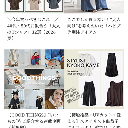
＼今年買うべきはこれ！／
ここでしか買えない！“大人
40代・50代に似合う「大人
向け”を考えぬいた「ハピプ
のTシャツ」32選【2026
ラ別注アイテム」
夏】
【GOOD THINGS】“いい
【接触冷感・UVカット・洗
もの”をご紹介する連載企画
える】スタイリスト亀恭子
《総集編》
さんコラボ！1枚で品よく映