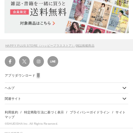
HAPPY PLUS STORE（ハッピープラスストア）
/
雑誌掲載商品
アプリダウンロード
ヘルプ
関連サイト
ショッピングガイド
配送・送料について
初めてのお客様
お支払い方法について
雑誌定期購読について
利用規約
特定商取引法に基づく表示
プライバシーガイドライン
サイト
会員特典のご案内
キャンセルについて
マップ
集英社Webマガジン Cobalt
©SHUEISHA Inc. All Rights Reserved.
よくあるご質問
返品・交換について
HAPPY PLUS - ハッピープラス
お問合せ