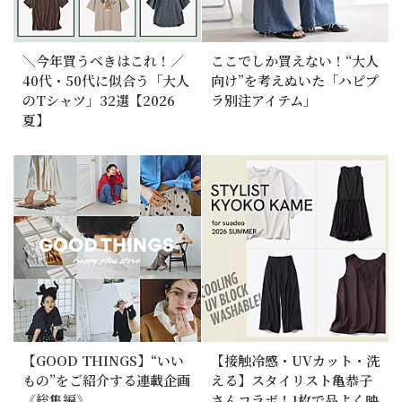
＼今年買うべきはこれ！／
ここでしか買えない！“大人
40代・50代に似合う「大人
向け”を考えぬいた「ハピプ
のTシャツ」32選【2026
ラ別注アイテム」
夏】
【GOOD THINGS】“いい
【接触冷感・UVカット・洗
もの”をご紹介する連載企画
える】スタイリスト亀恭子
《総集編》
さんコラボ！1枚で品よく映