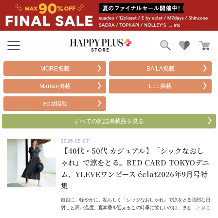
ブランド
ランキング
MORE掲載
BAILA掲載
カテゴリ
特集
Marisol掲載
LEE掲載
雑誌掲載アイテム
お気に入り
eclat掲載
すべての雑誌掲載品を見る
2026.08.07
【40代・50代 カジュアル】「シックなおし
ゃれ」で涼をとる。RED CARD TOKYOデニ
ム、YLEVEワンピース éclat2026年9月号特
集
自由に、軽やかに、私らしく「シックなおしゃれ」で涼をとる強烈な日
射しと高い温度。夏本番を迎えるこの時季に欲しいのは、まと…
もっと見る