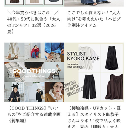
＼今年買うべきはこれ！／
ここでしか買えない！“大人
40代・50代に似合う「大人
向け”を考えぬいた「ハピプ
のTシャツ」32選【2026
ラ別注アイテム」
夏】
【GOOD THINGS】“いい
【接触冷感・UVカット・洗
もの”をご紹介する連載企画
える】スタイリスト亀恭子
《総集編》
さんコラボ！1枚で品よく映
える、夏の「即戦力・大人