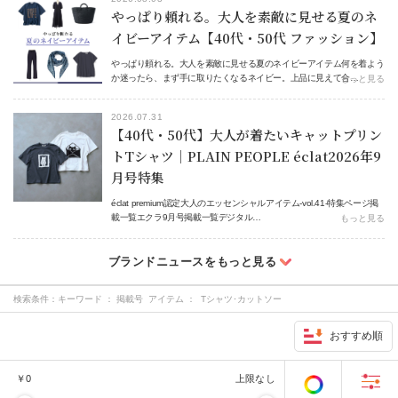
やっぱり頼れる。大人を素敵に見せる夏のネ
イビーアイテム【40代・50代 ファッション】
やっぱり頼れる。大人を素敵に見せる夏のネイビーアイテム何を着よう
か迷ったら、まず手に取りたくなるネイビー。上品に見えて合…
もっと見る
2026.07.31
【40代・50代】大人が着たいキャットプリン
トTシャツ｜PLAIN PEOPLE éclat2026年9
月号特集
éclat premium認定大人のエッセンシャルアイテム-vol.41-特集ページ掲
載一覧エクラ9月号掲載一覧デジタル…
もっと見る
検索条件：
キーワード ： 掲載号 アイテム ： Tシャツ･カットソー
おすすめ順
￥
0
上限なし