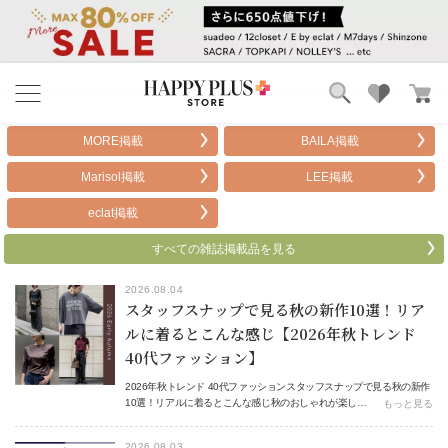
ブランド
ランキング
MORE掲載
BAILA掲載
カテゴリ
特集
Marisol掲載
LEE掲載
雑誌掲載アイテム
お気に入り
eclat掲載
すべての雑誌掲載品を見る
2026.08.04
スタッフスナップで見る秋の新作10選！リア
ルに着るとこんな感じ【2026年秋トレンド
40代ファッション】
2026年秋トレンド 40代ファッションスタッフスナップで見る秋の新作
10選！リアルに着るとこんな感じ秋のおしゃれが楽し…
もっと見る
2026.08.03