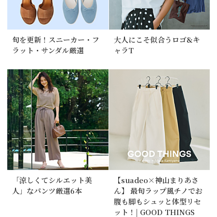
旬を更新！スニーカー・フ
大人にこそ似合うロゴ&キ
ラット・サンダル厳選
ャラT
「涼しくてシルエット美
【suadeo×神山まりあさ
人」なパンツ厳選6本
ん】 最旬ラップ風チノでお
腹も脚もシュッと体型リセ
ット！| GOOD THINGS