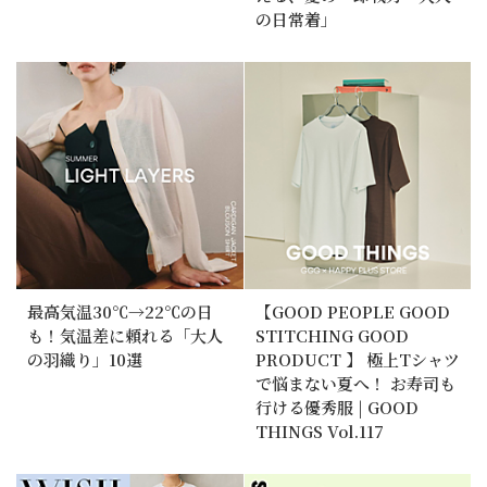
の日常着」
最高気温30℃→22℃の日
【GOOD PEOPLE GOOD
も！気温差に頼れる「大人
STITCHING GOOD
の羽織り」10選
PRODUCT 】 極上Tシャツ
で悩まない夏へ！ お寿司も
行ける優秀服 | GOOD
THINGS Vol.117