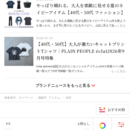
やっぱり頼れる。大人を素敵に見せる夏のネ
イビーアイテム【40代・50代 ファッション】
やっぱり頼れる。大人を素敵に見せる夏のネイビーアイテム何を着よう
か迷ったら、まず手に取りたくなるネイビー。上品に見えて合…
もっと見る
2026.07.31
【40代・50代】大人が着たいキャットプリン
トTシャツ｜PLAIN PEOPLE éclat2026年9
月号特集
éclat premium認定大人のエッセンシャルアイテム-vol.41-特集ページ掲
載一覧エクラ9月号掲載一覧デジタル…
もっと見る
検索条件：
キーワード ： 掲載号 アイテム ： 浴衣
おすすめ順
￥
0
上限なし