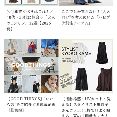
＼今年買うべきはこれ！／
ここでしか買えない！“大人
40代・50代に似合う「大人
向け”を考えぬいた「ハピプ
のTシャツ」32選【2026
ラ別注アイテム」
夏】
【GOOD THINGS】“いい
【接触冷感・UVカット・洗
もの”をご紹介する連載企画
える】スタイリスト亀恭子
《総集編》
さんコラボ！1枚で品よく映
える、夏の「即戦力・大人