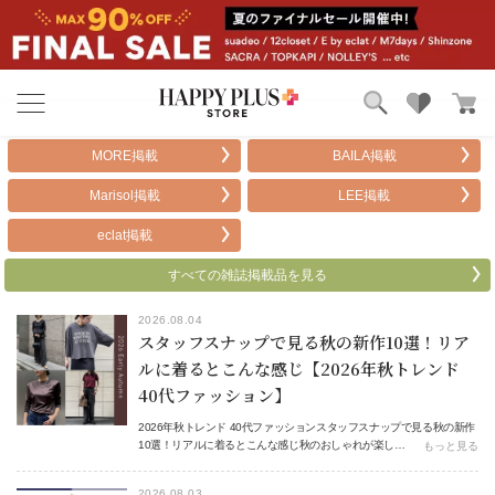
ブランド
ランキング
MORE掲載
BAILA掲載
カテゴリ
特集
Marisol掲載
LEE掲載
雑誌掲載アイテム
お気に入り
eclat掲載
すべての雑誌掲載品を見る
2026.08.04
スタッフスナップで見る秋の新作10選！リア
ルに着るとこんな感じ【2026年秋トレンド
40代ファッション】
2026年秋トレンド 40代ファッションスタッフスナップで見る秋の新作
10選！リアルに着るとこんな感じ秋のおしゃれが楽し…
もっと見る
2026.08.03