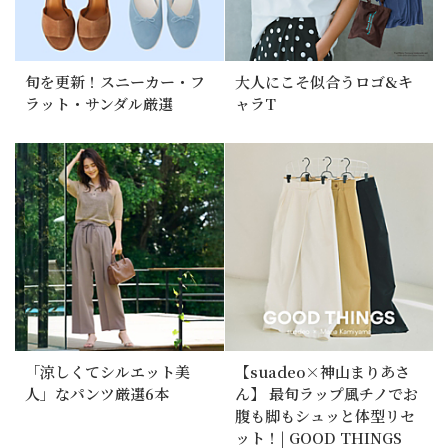
旬を更新！スニーカー・フ
大人にこそ似合うロゴ&キ
ラット・サンダル厳選
ャラT
「涼しくてシルエット美
【suadeo×神山まりあさ
人」なパンツ厳選6本
ん】 最旬ラップ風チノでお
腹も脚もシュッと体型リセ
ット！| GOOD THINGS