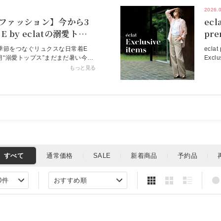
2026.
代 ファッション】今から3
ecl
 by eclatの溺愛トップ
26年9月号特集
季節をつなぐリュクスな日常着E
ecl
ら３カ月“溺愛トップス”まだまだ暑い今の
Exc
しくなってくる初秋まで――相棒の
い、
もっと見る
るトップスが完成！簡単にスタイル
イテ
問わず着回せるから、毎日のおしゃ
アッ
るはず。特集ページ掲
心地