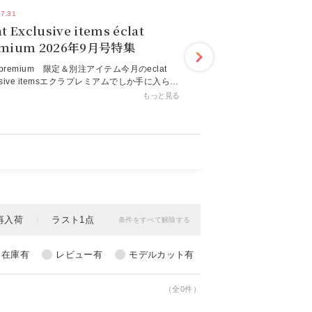
07.31
at Exclusive items éclat
premium 2026年9月号特集
at premium 限定＆別注アイテム今月のeclat
lusive itemsエクラプレミアムでしか手に入らな
人気ブランドとコラボしたスペシャルな別注ア
もっと見る
ムを集めました。身につけるだけで華やかさが
プする名品ジュエリー、エクラ世代のために着
にこだわった上質デイリー服、オー
（全0件）