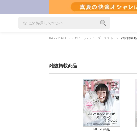
HAPPY PLUS STORE（ハッピープラスストア）
雑誌掲載商
ブランド
カテゴリ
雑誌掲載商品
雑誌掲載アイテム
お気に入り
ランキング
特集
雑誌･書籍(一緒に買うと送料無料)
定期購読
MORE掲載