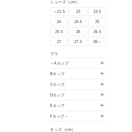
シューズ（cm）
～22.5
23
23.5
24
24.5
25
25.5
26
26.5
27
27.5
28～
ブラ
～Aカップ
Bカップ
Cカップ
Dカップ
Eカップ
「夏旅行＆帰省コーデ」おすすめ
Fカップ～
着回し術「大人はこれ、どう着
キッズ（cm）