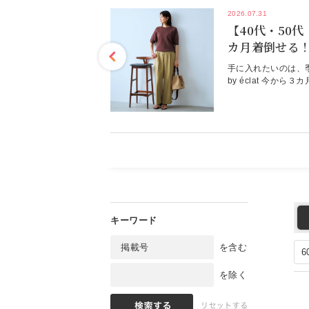
2026.07.31
ッグ】装いを更新す
【40代・50
RDYの新作シルバー
カ月着倒せる！E
6年9月号特集
ス éclat20
PIERRE HARDY
手に入れたいのは、
場するたびに人気を集める
by éclat 今か
ッグ。スポーティな雰囲
時期から、徐々に涼
もっと見る
ルファパッド”は、日常
ように活躍してくれ
重宝するはず。特集ペー
が決まり、シーンを
一覧デジタルカタログ
れがぐっと楽しくな
を含む
を除く