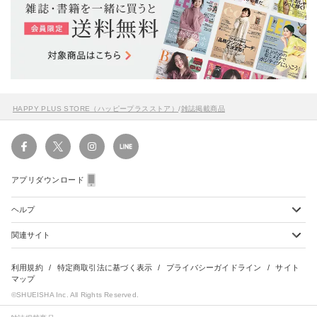
HAPPY PLUS STORE（ハッピープラスストア）
/
雑誌掲載商品
アプリダウンロード
ヘルプ
関連サイト
ショッピングガイド
配送・送料について
初めてのお客様
お支払い方法について
雑誌定期購読について
利用規約
特定商取引法に基づく表示
プライバシーガイドライン
サイト
会員特典のご案内
キャンセルについて
マップ
集英社Webマガジン Cobalt
©SHUEISHA Inc. All Rights Reserved.
よくあるご質問
返品・交換について
HAPPY PLUS - ハッピープラス
お問合せ