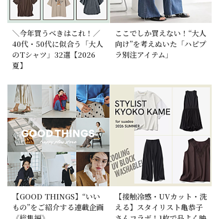
＼今年買うべきはこれ！／
ここでしか買えない！“大人
40代・50代に似合う「大人
向け”を考えぬいた「ハピプ
のTシャツ」32選【2026
ラ別注アイテム」
夏】
【GOOD THINGS】“いい
【接触冷感・UVカット・洗
もの”をご紹介する連載企画
える】スタイリスト亀恭子
《総集編》
さんコラボ！1枚で品よく映