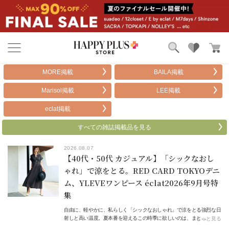
ブランド
ランキング
MORE掲載
BAILA掲載
カテゴリ
特集
Marisol掲載
LEE掲載
雑誌掲載アイテム
お気に入り
eclat掲載
すべての雑誌掲載品を見る
2026.08.07
【40代・50代 カジュアル】「シックなおし
ゃれ」で涼をとる。RED CARD TOKYOデニ
ム、YLEVEワンピース éclat2026年9月号特
集
自由に、軽やかに、私らしく「シックなおしゃれ」で涼をとる強烈な日
射しと高い温度。夏本番を迎えるこの時季に欲しいのは、まと…
もっと見る