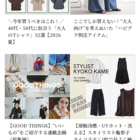
＼今年買うべきはこれ！／
ここでしか買えない！“大人
40代・50代に似合う「大人
向け”を考えぬいた「ハピプ
のTシャツ」32選【2026
ラ別注アイテム」
夏】
【GOOD THINGS】“いい
【接触冷感・UVカット・洗
もの”をご紹介する連載企画
える】スタイリスト亀恭子
《総集編》
さんコラボ！1枚で品よく映