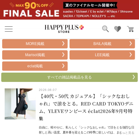
ブランド
ランキング
MORE掲載
BAILA掲載
カテゴリ
特集
Marisol掲載
LEE掲載
雑誌掲載アイテム
お気に入り
eclat掲載
すべての雑誌掲載品を見る
2026.08.07
【40代・50代 カジュアル】「シックなおし
ゃれ」で涼をとる。RED CARD TOKYOデニ
ム、YLEVEワンピース éclat2026年9月号特
集
自由に、軽やかに、私らしく「シックなおしゃれ」で涼をとる強烈な日
射しと高い温度。夏本番を迎えるこの時季に欲しいのは、まと…
もっと見る