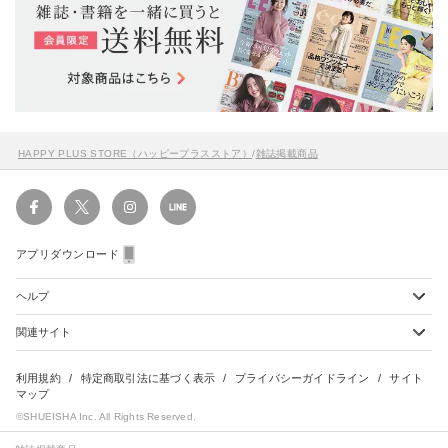
HAPPY PLUS STORE（ハッピープラスストア）
/
雑誌掲載商品
アプリダウンロード
ヘルプ
関連サイト
ショッピングガイド
配送・送料について
初めてのお客様
お支払い方法について
雑誌定期購読について
利用規約
特定商取引法に基づく表示
プライバシーガイドライン
サイト
会員特典のご案内
キャンセルについて
マップ
集英社Webマガジン Cobalt
©SHUEISHA Inc. All Rights Reserved.
よくあるご質問
返品・交換について
HAPPY PLUS - ハッピープラス
お問合せ