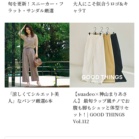
旬を更新！スニーカー・フ
大人にこそ似合うロゴ&キ
ラット・サンダル厳選
ャラT
「涼しくてシルエット美
【suadeo×神山まりあさ
人」なパンツ厳選6本
ん】 最旬ラップ風チノでお
腹も脚もシュッと体型リセ
ット！| GOOD THINGS
Vol.112