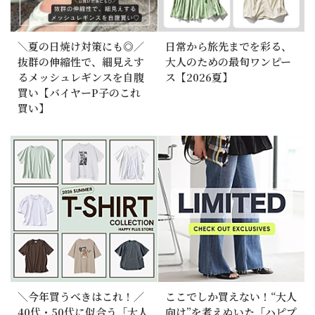
＼夏の日焼け対策にも◎／
日常から旅先までを彩る、
抜群の伸縮性で、細見えす
大人のための最旬ワンピー
るメッシュレギンスを自腹
ス【2026夏】
買い【バイヤーP子のこれ
買い】
＼今年買うべきはこれ！／
ここでしか買えない！“大人
40代・50代に似合う「大人
向け”を考えぬいた「ハピプ