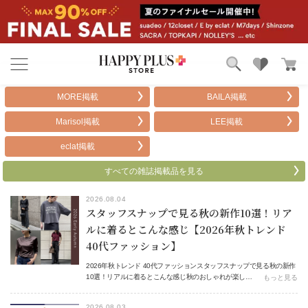
ブランド
ランキング
MORE掲載
BAILA掲載
カテゴリ
特集
Marisol掲載
LEE掲載
雑誌掲載アイテム
お気に入り
eclat掲載
すべての雑誌掲載品を見る
2026.08.04
スタッフスナップで見る秋の新作10選！リア
ルに着るとこんな感じ【2026年秋トレンド
40代ファッション】
2026年秋トレンド 40代ファッションスタッフスナップで見る秋の新作
10選！リアルに着るとこんな感じ秋のおしゃれが楽し…
もっと見る
2026.08.03