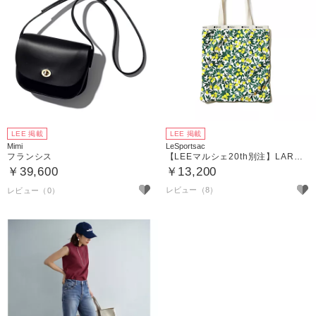
LEE 掲載
LEE 掲載
Mimi
LeSportsac
フランシス
【LEEマルシェ20th別注】LARGE EMERALD TOTE／レモンオーチャード
￥39,600
￥13,200
レビュー（8）