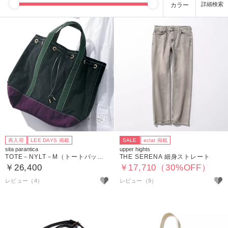
カラー
再入荷
LEE DAYS 掲載
SALE
eclat 掲載
sita parantica
upper hights
TOTE－NYLT－M（トートバッグ）
THE SERENA 細身ストレート
￥26,400
￥17,710（30%OFF）
レビュー（4）
レビュー（9）