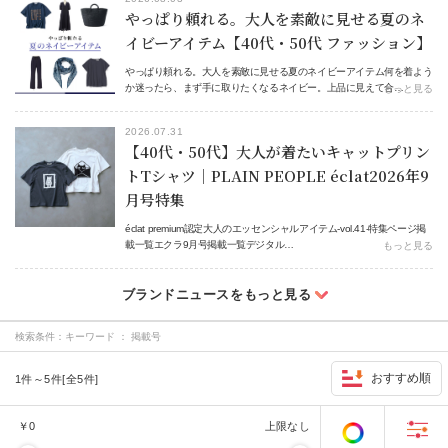
やっぱり頼れる。大人を素敵に見せる夏のネ
イビーアイテム【40代・50代 ファッション】
やっぱり頼れる。大人を素敵に見せる夏のネイビーアイテム何を着よう
か迷ったら、まず手に取りたくなるネイビー。上品に見えて合…
もっと見る
2026.07.31
【40代・50代】大人が着たいキャットプリン
トTシャツ｜PLAIN PEOPLE éclat2026年9
月号特集
éclat premium認定大人のエッセンシャルアイテム-vol.41-特集ページ掲
載一覧エクラ9月号掲載一覧デジタル…
もっと見る
検索条件：
キーワード ： 掲載号
おすすめ順
1件～5件[全5件]
￥
0
上限なし