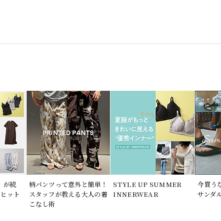
」が続
柄パンツって意外と簡単！
STYLE UP SUMMER
今買う
期ヒット
スタッフが教える大人の着
INNERWEAR
サンダ
こなし術