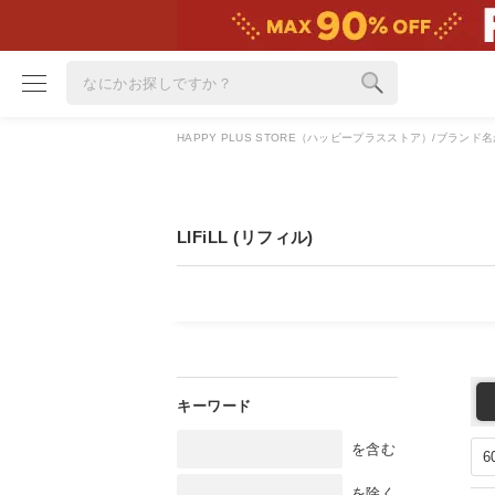
HAPPY PLUS STORE（ハッピープラスストア）
ブランド名
ブランド
カテゴリ
LIFiLL (リフィル)
雑誌掲載アイテム
お気に入り
ランキング
特集
雑誌･書籍(一緒に買うと送料無料)
を含む
定期購読
を除く