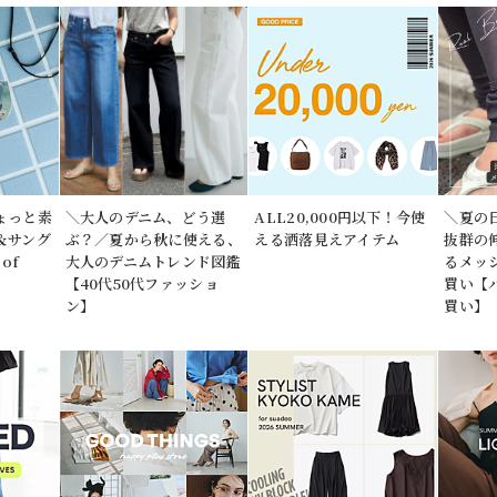
ょっと素
＼大人のデニム、どう選
ALL20,000円以下！今使
＼夏の
＆サング
ぶ？／夏から秋に使える、
える洒落見えアイテム
抜群の
of
大人のデニムトレンド図鑑
るメッ
【40代50代ファッショ
買い【
ン】
買い】