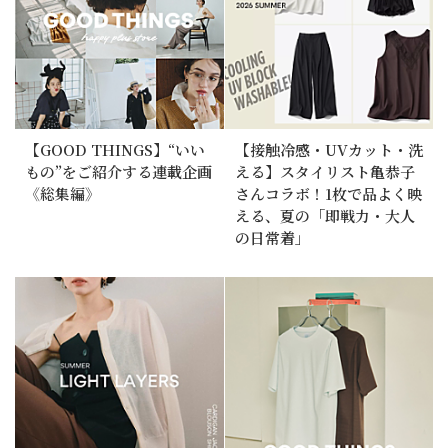
【GOOD THINGS】“いい
【接触冷感・UVカット・洗
もの”をご紹介する連載企画
える】スタイリスト亀恭子
《総集編》
さんコラボ！1枚で品よく映
える、夏の「即戦力・大人
の日常着」