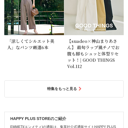
「涼しくてシルエット美
【suadeo×神山まりあさ
人」なパンツ厳選6本
ん】 最旬ラップ風チノでお
腹も脚もシュッと体型リセ
ット！| GOOD THINGS
Vol.112
特集をもっと見る
HAPPY PLUS STOREのご紹介
EMMETI(エンメティ)の通販は、集英社公式通販サイトHAPPY PLUS