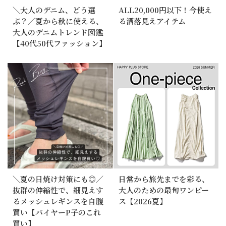
＼大人のデニム、どう選
ALL20,000円以下！今使え
ぶ？／夏から秋に使える、
る洒落見えアイテム
大人のデニムトレンド図鑑
【40代50代ファッション】
＼夏の日焼け対策にも◎／
日常から旅先までを彩る、
抜群の伸縮性で、細見えす
大人のための最旬ワンピー
るメッシュレギンスを自腹
ス【2026夏】
買い【バイヤーP子のこれ
買い】