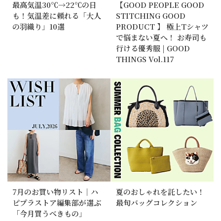
最高気温30℃→22℃の日
【GOOD PEOPLE GOOD
も！気温差に頼れる「大人
STITCHING GOOD
の羽織り」10選
PRODUCT 】 極上Tシャツ
で悩まない夏へ！ お寿司も
行ける優秀服 | GOOD
THINGS Vol.117
7月のお買い物リスト｜ハ
夏のおしゃれを託したい！
ピプラストア編集部が選ぶ
最旬バッグコレクション
「今月買うべきもの」