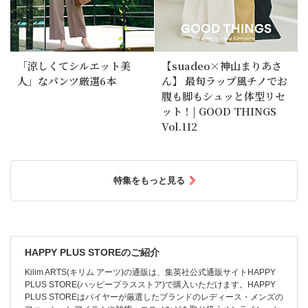
「涼しくてシルエット美
【suadeo×神山まりあさ
人」なパンツ厳選6本
ん】 最旬ラップ風チノでお
腹も脚もシュッと体型リセ
ット！| GOOD THINGS
Vol.112
特集をもっと見る
HAPPY PLUS STOREのご紹介
Kilim ARTS(キリム アーツ)の通販は、集英社公式通販サイトHAPPY
PLUS STORE(ハッピープラスストア)で購入いただけます。HAPPY
PLUS STOREはバイヤーが厳選したブランドのレディース・メンズの