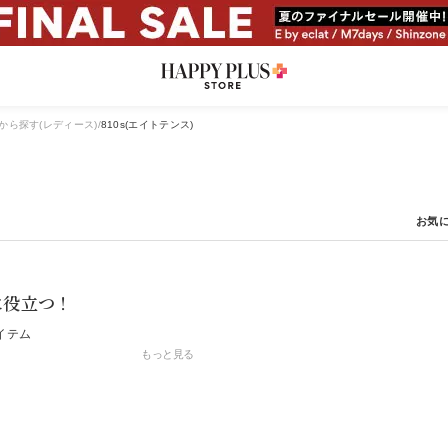
から探す(レディース)
810s(エイトテンス)
に役立つ！
イテム
もっと見る