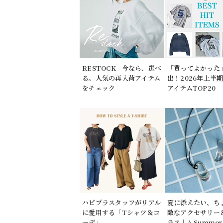
RESTOCK - 今なら、選べ
「買ってよかった
る。人気の再入荷アイテム
出！2026年上半
をチェック
アイテムTOP20
ハピプラスタッフがリアル
夏に添えたい、ち
に愛用する「Tシャツ＆コ
敵なアクセサリー
ーデ」
ラス｜A Summer 