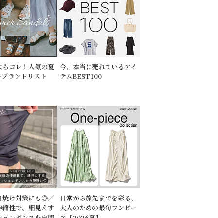
ならコレ！人気の夏
今、本当に売れているアイ
ルブランドリスト
テムBEST100
日焼け対策にも◎／
日常から旅先までを彩る、
伸縮性で、細見えす
大人のための最旬ワンピー
シュレギンスを自腹
ス【2026夏】