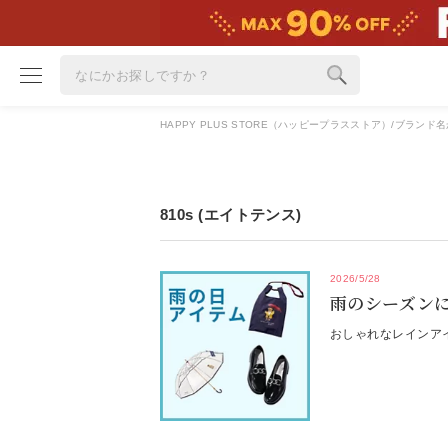
HAPPY PLUS STORE（ハッピープラスストア）
ブランド名
ブランド
カテゴリ
810s (エイトテンス)
雑誌掲載アイテム
お気に入り
2026/5/28
雨のシーズン
ランキング
特集
おしゃれなレインア
雑誌･書籍(一緒に買うと送料無料)
定期購読