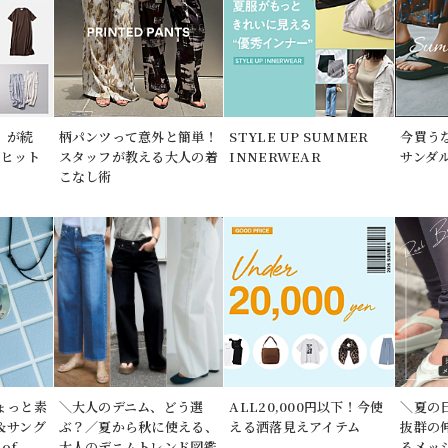
」が続
柄パンツって意外と簡単！
STYLE UP SUMMER
今買う
期ヒット
スタッフが教える大人の着
INNERWEAR
サンダ
こなし術
ょっと素
＼大人のデニム、どう選
ALL20,000円以下！今使
＼夏の
＆サング
ぶ？／夏から秋に使える、
える洒落見えアイテム
抜群の
of
大人のデニムトレンド図鑑
るメッ