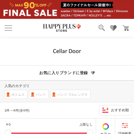
ブランド
ランキング
カテゴリ
特集
雑誌掲載アイテム
お気に入り
お気に入りブランドに登録
人気のカテゴリ
ボトムス
パンツ
パンツ フルレングス
おすすめ順
1件～4件[全4件]
￥
0
上限なし