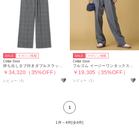
SALE
マガジン掲載
SALE
マガジン掲載
Cellar Door
Cellar Door
持ち出しタブ付きダブルスラックス
フルゴム イージーワンタックスラックス
￥34,320（35%OFF）
￥19,305（35%OFF）
レビュー（1）
1
1件～4件[全4件]