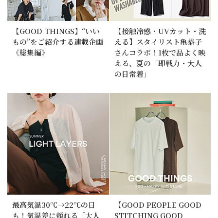
【GOOD THINGS】“いい
【接触冷感・UVカット・洗
もの”をご紹介する連載企画
える】スタイリスト亀恭子
《総集編》
さんコラボ！1枚で品よく映
える、夏の「即戦力・大人
の日常着」
最高気温30℃→22℃の日
【GOOD PEOPLE GOOD
も！気温差に頼れる「大人
STITCHING GOOD