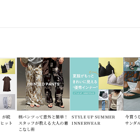
」が続
柄パンツって意外と簡単！
STYLE UP SUMMER
今買う
期ヒット
スタッフが教える大人の着
INNERWEAR
サンダ
こなし術