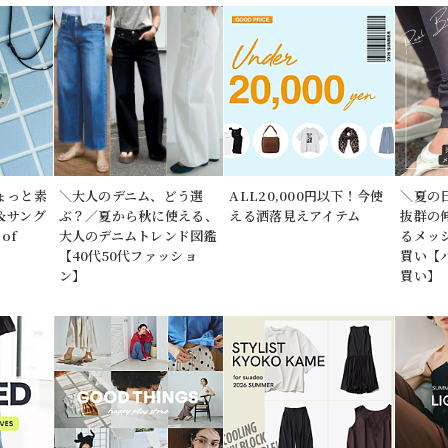
ょっと素
＼大人のデニム、どう選
ALL20,000円以下！今使
＼夏の
＆サング
ぶ？／夏から秋に使える、
える洒落見えアイテム
抜群の
of
大人のデニムトレンド図鑑
るメッ
【40代50代ファッショ
買い【
ン】
買い】