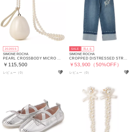
2026SS
SALE
洗える
SIMONE ROCHA
SIMONE ROCHA
PEARL CROSSBODY MICRO EGG BAG
CROPPED DISTRESSED STRAIGHT LEG JEANS W／ EMB
￥115,500
￥53,900（50%OFF）