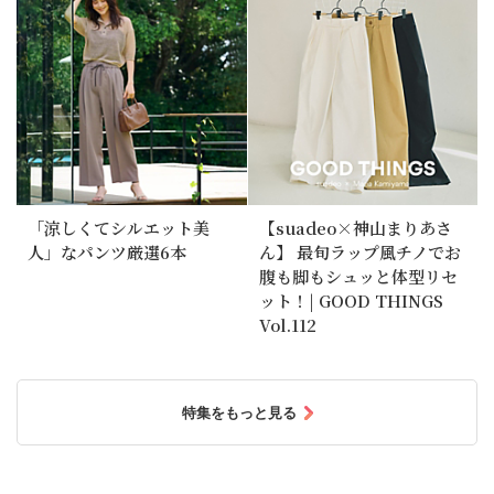
「涼しくてシルエット美
【suadeo×神山まりあさ
人」なパンツ厳選6本
ん】 最旬ラップ風チノでお
腹も脚もシュッと体型リセ
ット！| GOOD THINGS
Vol.112
特集をもっと見る