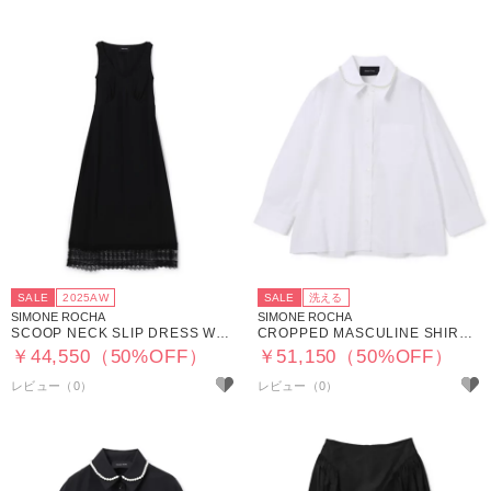
SALE
2025AW
SALE
洗える
SIMONE ROCHA
SIMONE ROCHA
SCOOP NECK SLIP DRESS W／ TRIM
CROPPED MASCULINE SHIRT W／ EMB
￥44,550（50%OFF）
￥51,150（50%OFF）