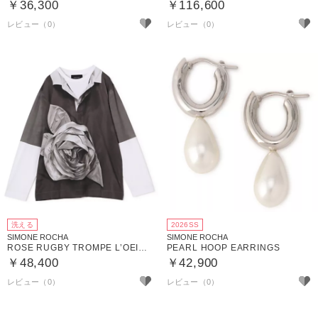
￥36,300
￥116,600
洗える
2026SS
SIMONE ROCHA
SIMONE ROCHA
ROSE RUGBY TROMPE L’OEIL PRINT LONG SLEEVE T－SHIRT
PEARL HOOP EARRINGS
￥48,400
￥42,900