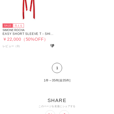
SALE
洗える
SIMONE ROCHA
EASY SHORT SLEEVE T－SHIRT W／ BOW TAILS
￥22,000（50%OFF）
1
1件～35件[全35件]