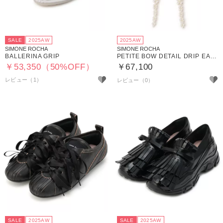
SALE
2025AW
2025AW
SIMONE ROCHA
SIMONE ROCHA
BALLERINA GRIP
PETITE BOW DETAIL DRIP EARRINGS
￥53,350（50%OFF）
￥67,100
レビュー（1）
SALE
2025AW
SALE
2025AW