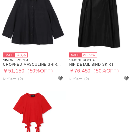
SALE
洗える
SALE
2025AW
SIMONE ROCHA
SIMONE ROCHA
CROPPED MASCULINE SHIRT W／ EMB
HIP DETAIL BIND SKIRT
￥51,150（50%OFF）
￥76,450（50%OFF）