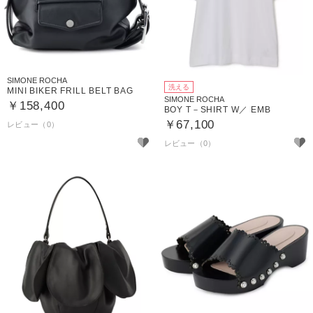
SIMONE ROCHA
洗える
MINI BIKER FRILL BELT BAG
SIMONE ROCHA
￥158,400
BOY T－SHIRT W／ EMB
￥67,100