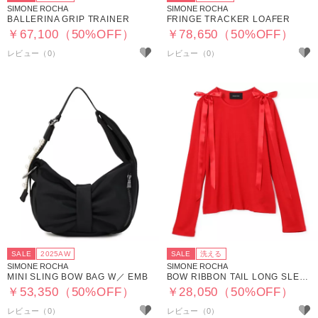
SIMONE ROCHA
SIMONE ROCHA
BALLERINA GRIP TRAINER
FRINGE TRACKER LOAFER
￥67,100（50%OFF）
￥78,650（50%OFF）
SALE
2025AW
SALE
洗える
SIMONE ROCHA
SIMONE ROCHA
MINI SLING BOW BAG W／ EMB
BOW RIBBON TAIL LONG SLEEVE T－SHIRT
￥53,350（50%OFF）
￥28,050（50%OFF）