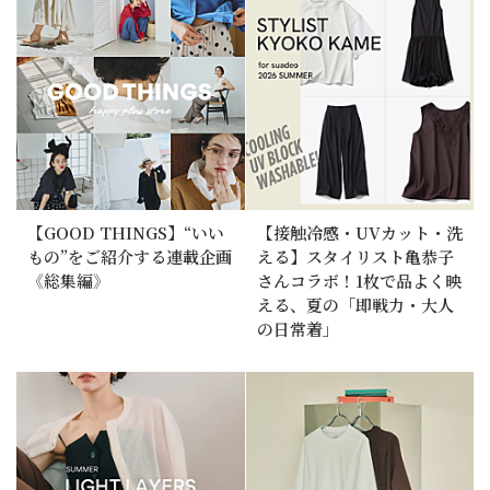
【GOOD THINGS】“いい
【接触冷感・UVカット・洗
もの”をご紹介する連載企画
える】スタイリスト亀恭子
《総集編》
さんコラボ！1枚で品よく映
える、夏の「即戦力・大人
の日常着」