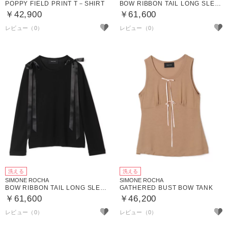
POPPY FIELD PRINT T－SHIRT
BOW RIBBON TAIL LONG SLEEVE T－SHIRT
￥42,900
￥61,600
洗える
洗える
SIMONE ROCHA
SIMONE ROCHA
BOW RIBBON TAIL LONG SLEEVE T－SHIRT
GATHERED BUST BOW TANK
￥61,600
￥46,200