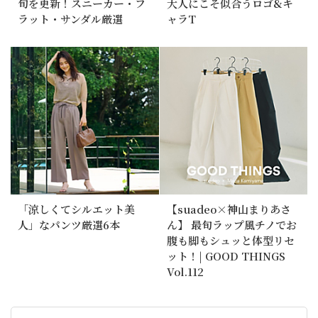
旬を更新！スニーカー・フ
大人にこそ似合うロゴ&キ
ラット・サンダル厳選
ャラT
「涼しくてシルエット美
【suadeo×神山まりあさ
人」なパンツ厳選6本
ん】 最旬ラップ風チノでお
腹も脚もシュッと体型リセ
ット！| GOOD THINGS
Vol.112