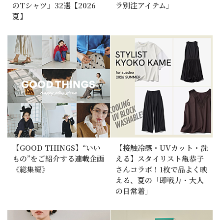
のTシャツ」32選【2026
ラ別注アイテム」
夏】
【GOOD THINGS】“いい
【接触冷感・UVカット・洗
もの”をご紹介する連載企画
える】スタイリスト亀恭子
《総集編》
さんコラボ！1枚で品よく映
える、夏の「即戦力・大人
の日常着」