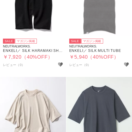
SALE
マガジン掲載
SALE
マガジン掲載
NEUTRALWORKS.
NEUTRALWORKS.
ENKELI／ SILK HARAMAKI SHORTS
ENKELI／ SILK MULTI TUBE
￥7,920（40%OFF）
￥5,940（40%OFF）