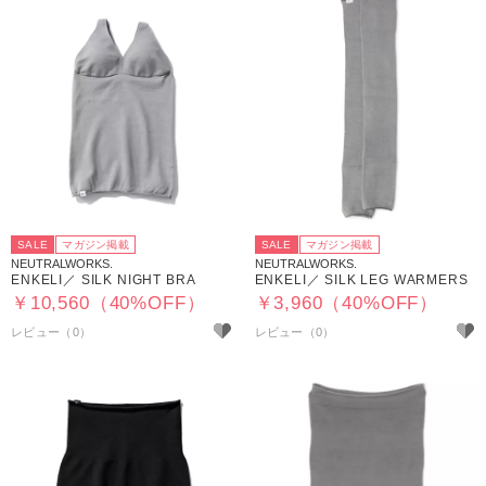
SALE
マガジン掲載
SALE
マガジン掲載
NEUTRALWORKS.
NEUTRALWORKS.
ENKELI／ SILK NIGHT BRA
ENKELI／ SILK LEG WARMERS
￥10,560（40%OFF）
￥3,960（40%OFF）