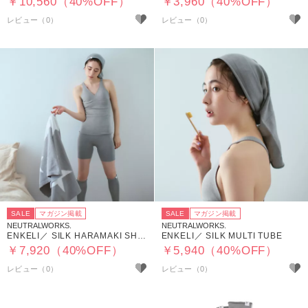
￥10,560（40%OFF）
￥3,960（40%OFF）
SALE
マガジン掲載
SALE
マガジン掲載
NEUTRALWORKS.
NEUTRALWORKS.
ENKELI／ SILK HARAMAKI SHORTS
ENKELI／ SILK MULTI TUBE
￥7,920（40%OFF）
￥5,940（40%OFF）