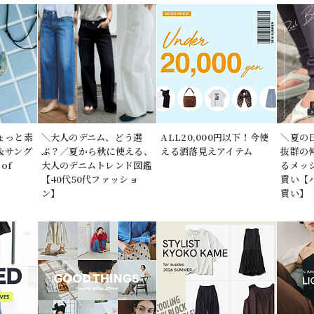
ょっと素
＼大人のデニム、どう選
ALL20,000円以下！今使
＼夏の
＆サング
ぶ？／夏から秋に使える、
える洒落見えアイテム
抜群の
of
大人のデニムトレンド図鑑
るメッ
【40代50代ファッショ
買い【
ン】
買い】