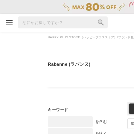
HAPPY PLUS STORE（ハッピープラスストア）
ブランド名
ブランド
カテゴリ
Rabanne (ラバンヌ)
雑誌掲載アイテム
お気に入り
ランキング
特集
雑誌･書籍(一緒に買うと送料無料)
を含む
定期購読
を除く