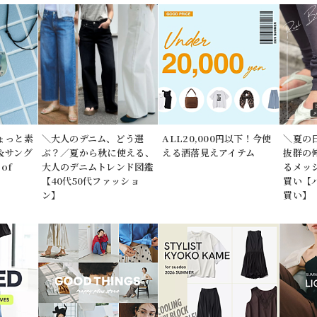
ょっと素
＼大人のデニム、どう選
ALL20,000円以下！今使
＼夏の
＆サング
ぶ？／夏から秋に使える、
える洒落見えアイテム
抜群の
of
大人のデニムトレンド図鑑
るメッ
【40代50代ファッショ
買い【
ン】
買い】