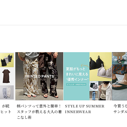
」が続
柄パンツって意外と簡単！
STYLE UP SUMMER
今買う
期ヒット
スタッフが教える大人の着
INNERWEAR
サンダ
こなし術