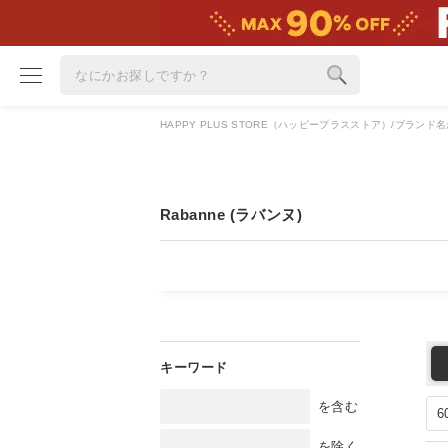
HAPPY PLUS STORE（ハッピープラスストア）
ブランド名
ブランド
カテゴリ
Rabanne (ラバンヌ)
雑誌掲載アイテム
お気に入り
ランキング
特集
雑誌･書籍(一緒に買うと送料無料)
を含む
定期購読
を除く