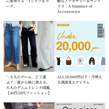
に愛用する「Tシャツ＆コ
敵なアクセサリー＆サング
ーデ」
ラス｜A Summer of
Accessories
＼大人のデニム、どう選
ALL20,000円以下！今使え
ぶ？／夏から秋に使える、
る洒落見えアイテム
大人のデニムトレンド図鑑
【40代50代ファッション】