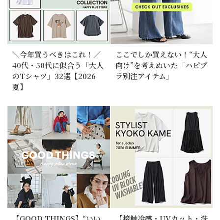
＼今年買うべきはこれ！／
ここでしか買えない！“大人
40代・50代に似合う「大人
向け”を考えぬいた「ハピプ
のTシャツ」32選【2026
ラ別注アイテム」
夏】
【GOOD THINGS】“いい
【接触冷感・UVカット・洗