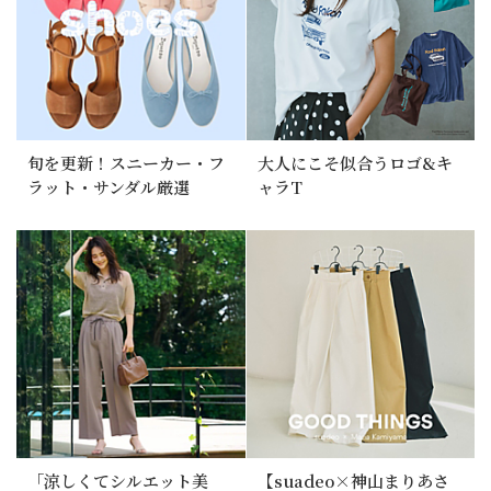
旬を更新！スニーカー・フ
大人にこそ似合うロゴ&キ
ラット・サンダル厳選
ャラT
「涼しくてシルエット美
【suadeo×神山まりあさ