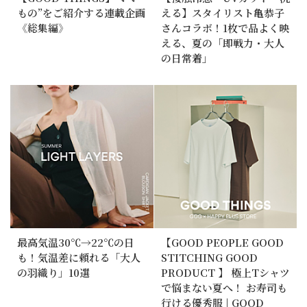
もの”をご紹介する連載企画
える】スタイリスト亀恭子
《総集編》
さんコラボ！1枚で品よく映
える、夏の「即戦力・大人
の日常着」
最高気温30℃→22℃の日
【GOOD PEOPLE GOOD
も！気温差に頼れる「大人
STITCHING GOOD
の羽織り」10選
PRODUCT 】 極上Tシャツ
で悩まない夏へ！ お寿司も
行ける優秀服 | GOOD