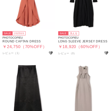
SALE
2025SS
SALE
洗える
PHOTOCOPIEU
PHOTOCOPIEU
ROUND CAFTAN DRESS
LONG SLEEVE JERSEY DRESS
￥24,750（70%OFF）
￥18,920（60%OFF）
レビュー（1）