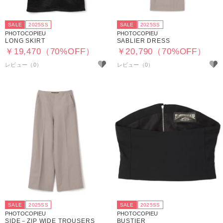
SALE
2025SS
SALE
2025SS
PHOTOCOPIEU
PHOTOCOPIEU
LONG SKIRT
SABLIER DRESS
￥19,470（70%OFF）
￥20,790（70%OFF）
SALE
2025SS
SALE
2025SS
PHOTOCOPIEU
PHOTOCOPIEU
SIDE－ZIP WIDE TROUSERS
BUSTIER