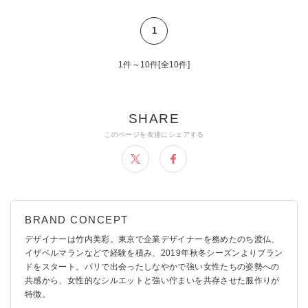
1
1件～10件[全10件]
デザイナーは竹内美彩。東京で企業デザイナーを務めたのち渡仏、
イザベルマランなどで経験を積み、2019年秋冬シーズンよりブラン
ドをスタート。パリで出会ったしなやかで強い女性たちの姿勢への
共感から、女性的なシルエットと強い佇まいを共存させた服作りが
特徴。