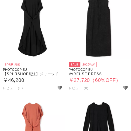
SPUR 掲載
SALE
2025AW
PHOTOCOPIEU
PHOTOCOPIEU
【SPURSHOP別注】ジャージドレス
VAREUSE DRESS
￥46,200
￥27,720（60%OFF）