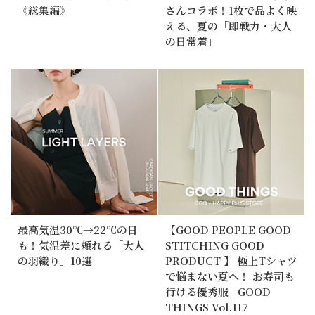
《総集編》
さんコラボ！1枚で品よく映
える、夏の「即戦力・大人
の日常着」
最高気温30℃→22℃の日
【GOOD PEOPLE GOOD
も！気温差に頼れる「大人
STITCHING GOOD
の羽織り」10選
PRODUCT 】 極上Tシャツ
で悩まない夏へ！ お寿司も
行ける優秀服 | GOOD
THINGS Vol.117