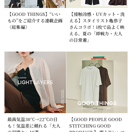
【GOOD THINGS】“いい
【接触冷感・UVカット・洗
もの”をご紹介する連載企画
える】スタイリスト亀恭子
《総集編》
さんコラボ！1枚で品よく映
える、夏の「即戦力・大人
の日常着」
最高気温30℃→22℃の日
【GOOD PEOPLE GOOD
も！気温差に頼れる「大人
STITCHING GOOD