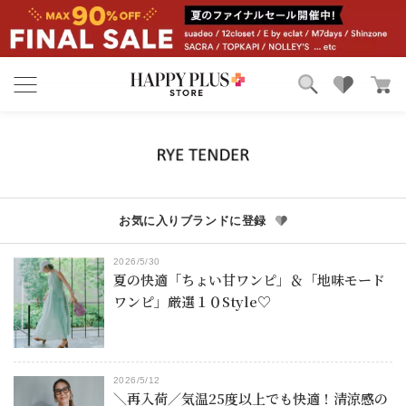
ブランド
ランキング
カテゴリ
特集
雑誌掲載アイテム
お気に入り
お気に入りブランドに登録
2026/5/30
夏の快適「ちょい甘ワンピ」＆「地味モード
ワンピ」厳選１０Style♡
2026/5/12
＼再入荷／気温25度以上でも快適！清涼感の