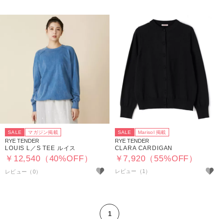
SALE
マガジン掲載
SALE
Marisol 掲載
RYE TENDER
RYE TENDER
LOUIS L／S TEE ルイス
CLARA CARDIGAN
￥12,540（40%OFF）
￥7,920（55%OFF）
レビュー（1）
1