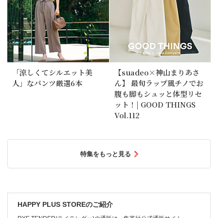
「涼しくてシルエット美
【suadeo×神山まりあさ
人」なパンツ厳選6本
ん】 最旬ラップ風チノでお
腹も脚もシュッと体型リセ
ット！| GOOD THINGS
Vol.112
特集をもっと見る
HAPPY PLUS STOREのご紹介