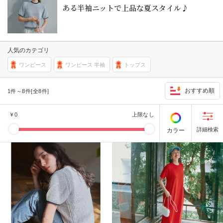
ある半袖ニットで上品な夏スタイル♪
人気のカテゴリ
ワンピース
ワンピース 半袖
トップス
おすすめ順
1件～8件[全8件]
￥
0
上限なし
カラー