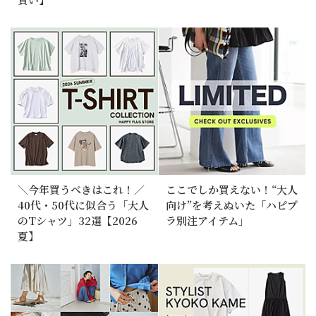
＼今年買うべきはこれ！／
ここでしか買えない！“大人
40代・50代に似合う「大人
向け”を考えぬいた「ハピプ
のTシャツ」32選【2026
ラ別注アイテム」
夏】