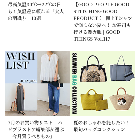
最高気温30℃→22℃の日
【GOOD PEOPLE GOOD
も！気温差に頼れる「大人
STITCHING GOOD
の羽織り」10選
PRODUCT 】 極上Tシャツ
で悩まない夏へ！ お寿司も
行ける優秀服 | GOOD
THINGS Vol.117
7月のお買い物リスト｜ハ
夏のおしゃれを託したい！
ピプラストア編集部が選ぶ
最旬バッグコレクション
「今月買うべきもの」