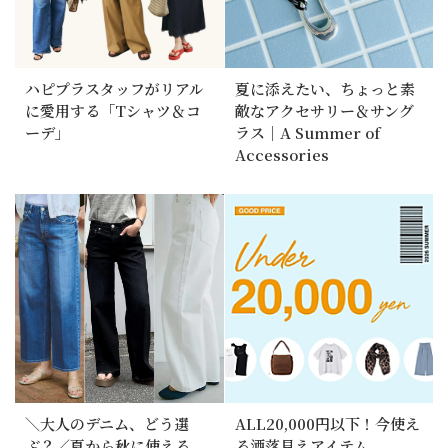
ハピプラスタッフがリアル
夏に添えたい、ちょっと素
に愛用する「Tシャツ＆コ
敵なアクセサリー＆サング
ーデ」
ラス｜A Summer of
Accessories
＼大人のデニム、どう選
ALL20,000円以下！今使え
ぶ？／夏から秋に使える、
る洒落見えアイテム