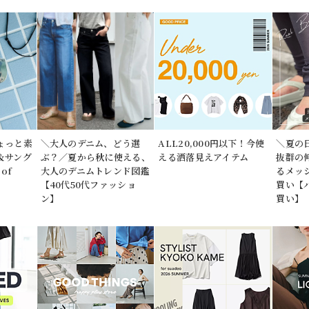
ょっと素
＼大人のデニム、どう選
ALL20,000円以下！今使
＼夏の
＆サング
ぶ？／夏から秋に使える、
える洒落見えアイテム
抜群の
of
大人のデニムトレンド図鑑
るメッ
【40代50代ファッショ
買い【
ン】
買い】