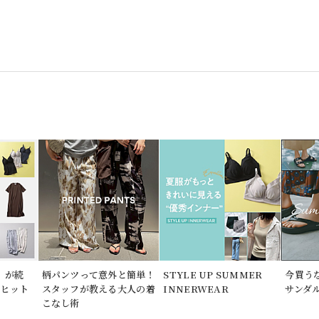
」が続
柄パンツって意外と簡単！
STYLE UP SUMMER
今買う
期ヒット
スタッフが教える大人の着
INNERWEAR
サンダ
こなし術