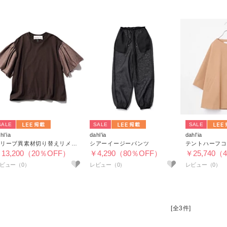
SALE
SALE
SALE
hl’ia
dahl’ia
dahl’ia
スリーブ異素材切り替えリメイクプルオーバー
シアーイージーパンツ
テントハーフコ
13,200（20％OFF）
￥4,290（80％OFF）
￥25,740（
[全3件]