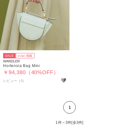
SALE
eclat 掲載
WANDLER
Hortensia Bag Mini
￥94,380（40%OFF）
1
1件～3件[全3件]