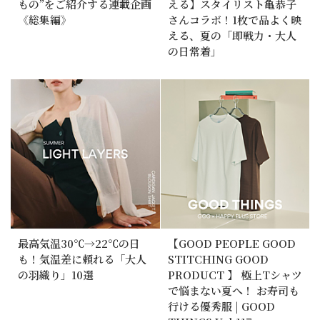
もの”をご紹介する連載企画
える】スタイリスト亀恭子
《総集編》
さんコラボ！1枚で品よく映
える、夏の「即戦力・大人
の日常着」
最高気温30℃→22℃の日
【GOOD PEOPLE GOOD
も！気温差に頼れる「大人
STITCHING GOOD
の羽織り」10選
PRODUCT 】 極上Tシャツ
で悩まない夏へ！ お寿司も
行ける優秀服 | GOOD