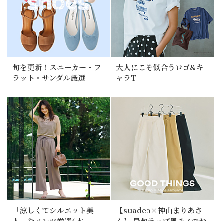
旬を更新！スニーカー・フ
大人にこそ似合うロゴ&キ
ラット・サンダル厳選
ャラT
「涼しくてシルエット美
【suadeo×神山まりあさ
人」なパンツ厳選6本
ん】 最旬ラップ風チノでお