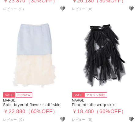
￥23,870（30%OFF）
￥26,180（30%OFF）
SALE
2025AW
SALE
マガジン掲載
MARGE
MARGE
Satin layered flower motif skirt
Pleated tulle wrap skirt
￥22,880（60%OFF）
￥18,480（60%OFF）