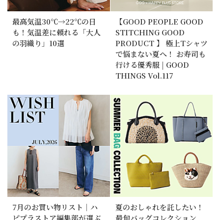
最高気温30℃→22℃の日
【GOOD PEOPLE GOOD
も！気温差に頼れる「大人
STITCHING GOOD
の羽織り」10選
PRODUCT 】 極上Tシャツ
で悩まない夏へ！ お寿司も
行ける優秀服 | GOOD
THINGS Vol.117
7月のお買い物リスト｜ハ
夏のおしゃれを託したい！
ピプラストア編集部が選ぶ
最旬バッグコレクション