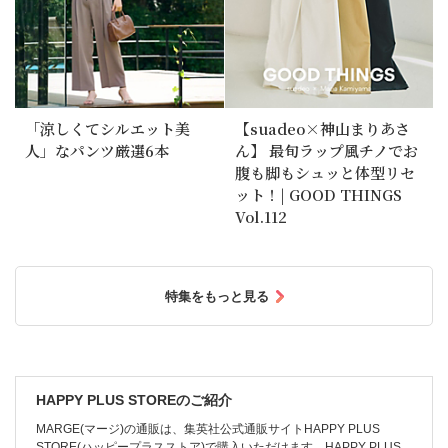
「涼しくてシルエット美
【suadeo×神山まりあさ
人」なパンツ厳選6本
ん】 最旬ラップ風チノでお
腹も脚もシュッと体型リセ
ット！| GOOD THINGS
Vol.112
特集をもっと見る
HAPPY PLUS STOREのご紹介
MARGE(マージ)の通販は、集英社公式通販サイトHAPPY PLUS
STORE(ハッピープラスストア)で購入いただけます。HAPPY PLUS