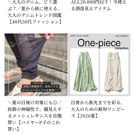
＼大人のデニム、どう選
ALL20,000円以下！今使え
ぶ？／夏から秋に使える、
る洒落見えアイテム
大人のデニムトレンド図鑑
【40代50代ファッション】
＼夏の日焼け対策にも◎／
日常から旅先までを彩る、
抜群の伸縮性で、細見えす
大人のための最旬ワンピー
るメッシュレギンスを自腹
ス【2026夏】
買い【バイヤーP子のこれ
買い】