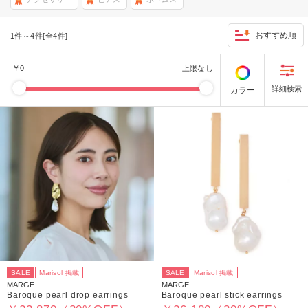
おすすめ順
1件～4件[全4件]
￥
0
上限なし
カラー
SALE
Marisol 掲載
SALE
Marisol 掲載
MARGE
MARGE
Baroque pearl drop earrings
Baroque pearl stick earrings