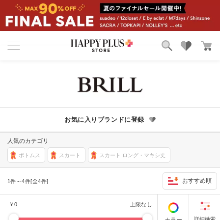
ブランド
ランキング
カテゴリ
特集
雑誌掲載アイテム
お気に入り
お気に入りブランドに登録
人気のカテゴリ
ボトムス
スカート
スカート ロング・マキシ丈
おすすめ順
1件～4件[全4件]
￥
0
上限なし