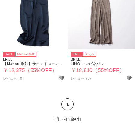
SALE
Marisol 掲載
SALE
洗える
BRILL
BRILL
【Marisol別注】サテンドローストリングスカート
LINO コンビネゾン
￥12,375（55%OFF）
￥18,810（55%OFF）
1
1件～4件[全4件]