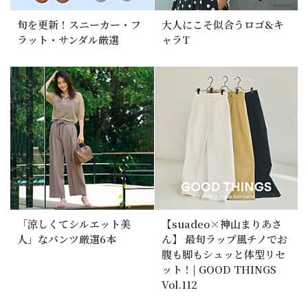
旬を更新！スニーカー・フ
大人にこそ似合うロゴ&キ
ラット・サンダル厳選
ャラT
「涼しくてシルエット美
【suadeo×神山まりあさ
人」なパンツ厳選6本
ん】 最旬ラップ風チノでお
腹も脚もシュッと体型リセ
ット！| GOOD THINGS
Vol.112