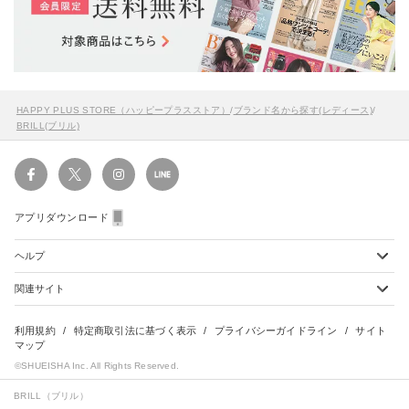
HAPPY PLUS STORE（ハッピープラスストア）
/
ブランド名から探す(レディース)
/
BRILL(ブリル)
アプリダウンロード
ヘルプ
関連サイト
ショッピングガイド
配送・送料について
初めてのお客様
お支払い方法について
雑誌定期購読について
利用規約
特定商取引法に基づく表示
プライバシーガイドライン
サイト
会員特典のご案内
キャンセルについて
マップ
集英社Webマガジン Cobalt
©SHUEISHA Inc. All Rights Reserved.
よくあるご質問
返品・交換について
HAPPY PLUS - ハッピープラス
お問合せ
BRILL（ブリル）