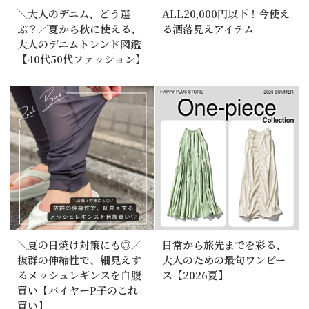
＼大人のデニム、どう選
ALL20,000円以下！今使え
ぶ？／夏から秋に使える、
る洒落見えアイテム
大人のデニムトレンド図鑑
【40代50代ファッション】
＼夏の日焼け対策にも◎／
日常から旅先までを彩る、
抜群の伸縮性で、細見えす
大人のための最旬ワンピー
るメッシュレギンスを自腹
ス【2026夏】
買い【バイヤーP子のこれ
買い】