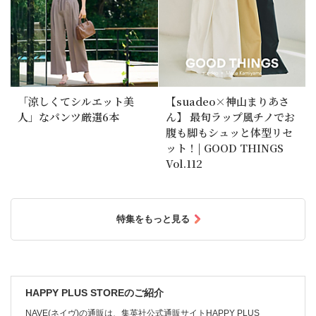
「涼しくてシルエット美
【suadeo×神山まりあさ
人」なパンツ厳選6本
ん】 最旬ラップ風チノでお
腹も脚もシュッと体型リセ
ット！| GOOD THINGS
Vol.112
特集をもっと見る
HAPPY PLUS STOREのご紹介
NAVE(ネイヴ)の通販は、集英社公式通販サイトHAPPY PLUS