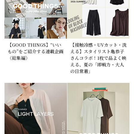
【GOOD THINGS】“いい
【接触冷感・UVカット・洗
もの”をご紹介する連載企画
える】スタイリスト亀恭子
《総集編》
さんコラボ！1枚で品よく映
える、夏の「即戦力・大人
の日常着」