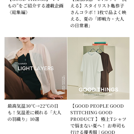
もの”をご紹介する連載企画
える】スタイリスト亀恭子
《総集編》
さんコラボ！1枚で品よく映
える、夏の「即戦力・大人
の日常着」
最高気温30℃→22℃の日
【GOOD PEOPLE GOOD
も！気温差に頼れる「大人
STITCHING GOOD
の羽織り」10選
PRODUCT 】 極上Tシャツ
で悩まない夏へ！ お寿司も
行ける優秀服 | GOOD