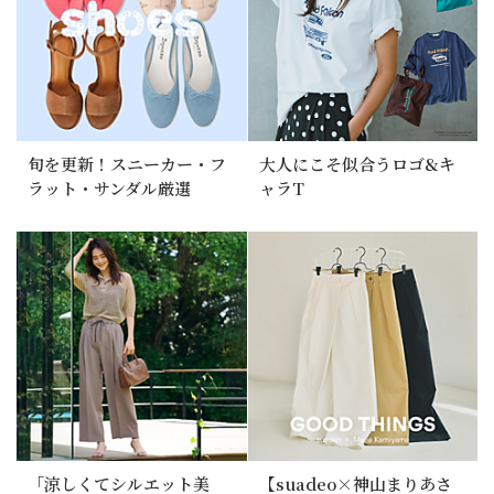
旬を更新！スニーカー・フ
大人にこそ似合うロゴ&キ
ラット・サンダル厳選
ャラT
「涼しくてシルエット美
【suadeo×神山まりあさ