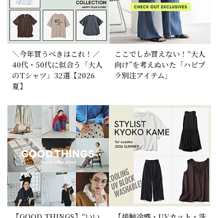
＼今年買うべきはこれ！／
ここでしか買えない！“大人
40代・50代に似合う「大人
向け”を考えぬいた「ハピプ
のTシャツ」32選【2026
ラ別注アイテム」
夏】
【GOOD THINGS】“いい
【接触冷感・UVカット・洗