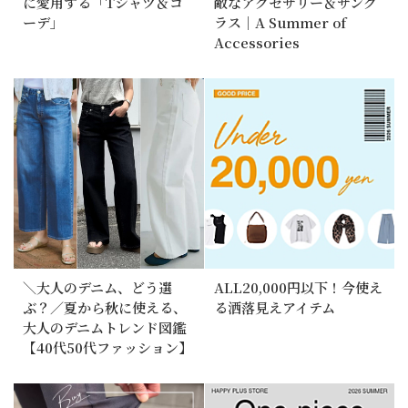
に愛用する「Tシャツ＆コ
敵なアクセサリー＆サング
ーデ」
ラス｜A Summer of
Accessories
＼大人のデニム、どう選
ALL20,000円以下！今使え
ぶ？／夏から秋に使える、
る洒落見えアイテム
大人のデニムトレンド図鑑
【40代50代ファッション】