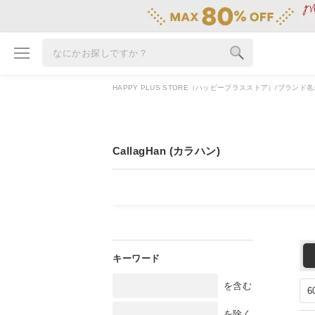
HAPPY PLUS STORE（ハッピープラスストア）
ブランド名
ブランド
カテゴリ
CallagHan (カラハン)
雑誌掲載アイテム
お気に入り
ランキング
特集
雑誌･書籍(一緒に買うと送料無料)
を含む
定期購読
を除く