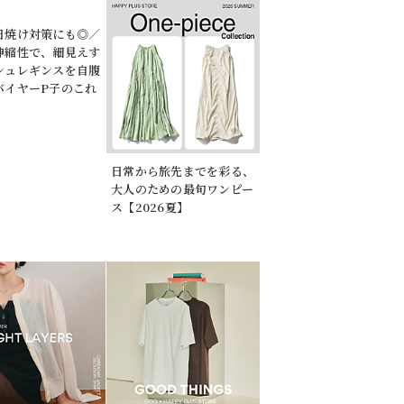
日焼け対策にも◎／
日常から旅先までを彩る、
伸縮性で、細見えす
大人のための最旬ワンピー
シュレギンスを自腹
ス【2026夏】
バイヤーP子のこれ