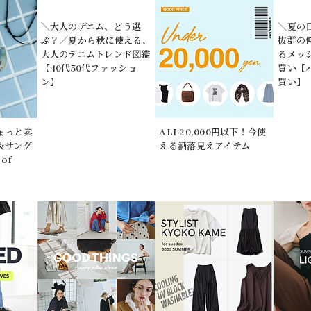
ょっと素
＼大人のデニム、どう選
ALL20,000円以下！今使
＼夏の
＆サング
ぶ？／夏から秋に使える、
える洒落見えアイテム
抜群の
of
大人のデニムトレンド図鑑
るメッ
【40代50代ファッショ
買い【
ン】
買い】