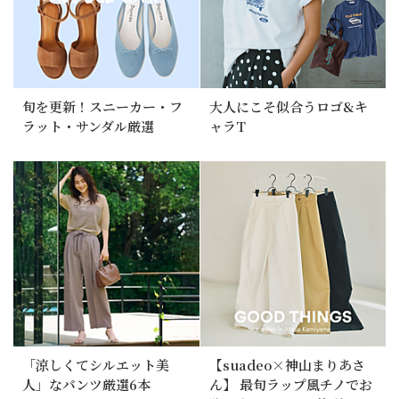
旬を更新！スニーカー・フ
大人にこそ似合うロゴ&キ
ラット・サンダル厳選
ャラT
「涼しくてシルエット美
【suadeo×神山まりあさ
人」なパンツ厳選6本
ん】 最旬ラップ風チノでお