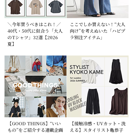
＼今年買うべきはこれ！／
ここでしか買えない！“大人
40代・50代に似合う「大人
向け”を考えぬいた「ハピプ
のTシャツ」32選【2026
ラ別注アイテム」
夏】
【GOOD THINGS】“いい
【接触冷感・UVカット・洗
もの”をご紹介する連載企画
える】スタイリスト亀恭子