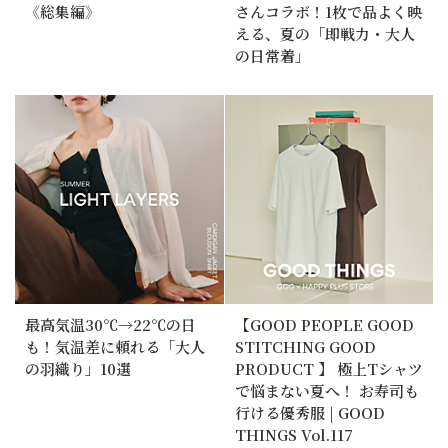
《総集編》
さんコラボ！1枚で品よく映
える、夏の「即戦力・大人
の日常着」
最高気温30℃→22℃の日
【GOOD PEOPLE GOOD
も！気温差に頼れる「大人
STITCHING GOOD
の羽織り」10選
PRODUCT 】 極上Tシャツ
で悩まない夏へ！ お寿司も
行ける優秀服 | GOOD
THINGS Vol.117