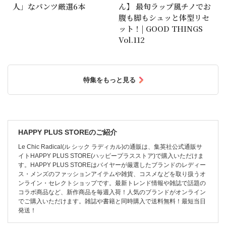
人」なパンツ厳選6本
ん】 最旬ラップ風チノでお
腹も脚もシュッと体型リセ
ット！| GOOD THINGS
Vol.112
特集をもっと見る
HAPPY PLUS STOREのご紹介
Le Chic Radical(ル シック ラディカル)の通販は、集英社公式通販サ
イトHAPPY PLUS STORE(ハッピープラスストア)で購入いただけま
す。HAPPY PLUS STOREはバイヤーが厳選したブランドのレディー
ス・メンズのファッションアイテムや雑貨、コスメなどを取り扱うオ
ンライン・セレクトショップです。最新トレンド情報や雑誌で話題の
コラボ商品など、新作商品を毎週入荷！人気のブランドがオンライン
でご購入いただけます。雑誌や書籍と同時購入で送料無料！最短当日
発送！