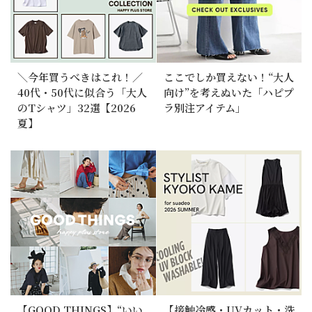
＼今年買うべきはこれ！／
ここでしか買えない！“大人
40代・50代に似合う「大人
向け”を考えぬいた「ハピプ
のTシャツ」32選【2026
ラ別注アイテム」
夏】
【GOOD THINGS】“いい
【接触冷感・UVカット・洗