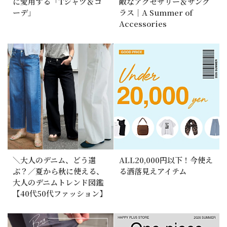
に愛用する「Tシャツ＆コ
敵なアクセサリー＆サング
ーデ」
ラス｜A Summer of
Accessories
＼大人のデニム、どう選
ALL20,000円以下！今使え
ぶ？／夏から秋に使える、
る洒落見えアイテム
大人のデニムトレンド図鑑
【40代50代ファッション】