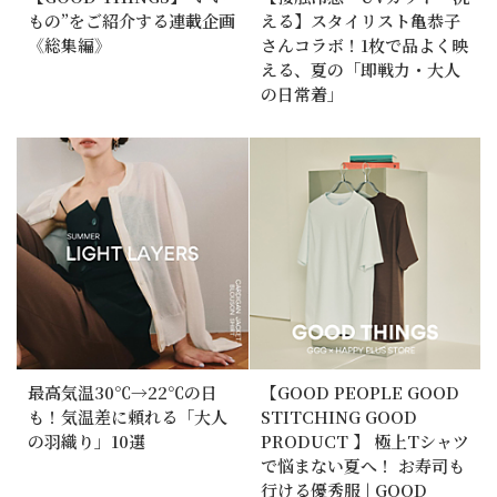
もの”をご紹介する連載企画
える】スタイリスト亀恭子
《総集編》
さんコラボ！1枚で品よく映
える、夏の「即戦力・大人
の日常着」
最高気温30℃→22℃の日
【GOOD PEOPLE GOOD
も！気温差に頼れる「大人
STITCHING GOOD
の羽織り」10選
PRODUCT 】 極上Tシャツ
で悩まない夏へ！ お寿司も
行ける優秀服 | GOOD