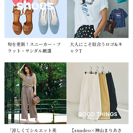
旬を更新！スニーカー・フ
大人にこそ似合うロゴ&キ
ラット・サンダル厳選
ャラT
「涼しくてシルエット美
【suadeo×神山まりあさ