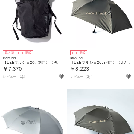
再入荷
LEE 掲載
LEE 掲載
mont-bell
mont-bell
【LEEマルシェ20th別注】【洗える】Picnic League ギアコンテナパック20
【LEEマルシェ20th別注】【UVカット】【晴雨兼用】Picnic League ロゴ入り／トラベルサンブロックアンブレラ50
￥7,370
￥8,223
レビュー（11）
レビュー（24）