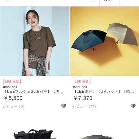
LEE 掲載
LEE 掲載
mont-bell
mont-bell
【LEEマルシェ20th別注】【洗える】 Picnic league ミニロゴWIC.T
【LEE別注】【UVカット】【晴雨兼用】Picnic Leagueトラベルサンブロックアンブレラ55
￥5,500
￥7,370
レビュー（22）