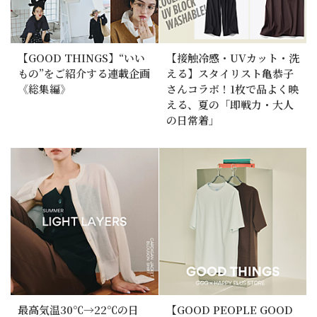
【GOOD THINGS】“いい
【接触冷感・UVカット・洗
もの”をご紹介する連載企画
える】スタイリスト亀恭子
《総集編》
さんコラボ！1枚で品よく映
える、夏の「即戦力・大人
の日常着」
最高気温30℃→22℃の日
【GOOD PEOPLE GOOD