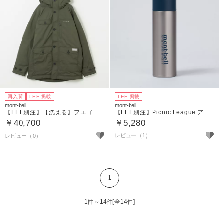
再入荷
LEE 掲載
LEE 掲載
mont-bell
mont-bell
【LEE別注】【洗える】フエゴカントリーダウンパーカ
【LEE別注】Picnic League アルパイン サーモボトル 0.5L
￥40,700
￥5,280
レビュー（1）
1
1件～14件[全14件]