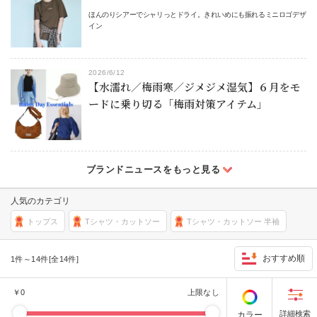
ほんのりシアーでシャリっとドライ。きれいめにも振れるミニロゴデザ
イン
2026/6/12
【水濡れ／梅雨寒／ジメジメ湿気】６月をモ
ードに乗り切る「梅雨対策アイテム」
人気のカテゴリ
トップス
Tシャツ・カットソー
Tシャツ・カットソー 半袖
おすすめ順
1件～14件[全14件]
￥
0
上限なし
カラー