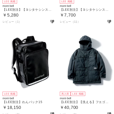
LEE 掲載
LEE 掲載
mont-bell
mont-bell
【LEE別注】【ヨシタケシンスケさんコラボ】【洗える】【吸水速乾】【UVカット】【消臭】「こどもをあのてこのてでたのしませるT」キッズ用
【LEE別注】【ヨシタケシンスケさんコラボ】【洗える】【吸水速乾】【UVカット】【消臭】「いろんなおしごとおうえんT」大人用
￥5,280
￥7,700
レビュー（1）
レビュー（11）
LEE 掲載
再入荷
LEE 掲載
mont-bell
mont-bell
【LEE別注】わんパック15
【LEE別注】【洗える】フエゴカントリーダウンパーカ
￥18,150
￥40,700