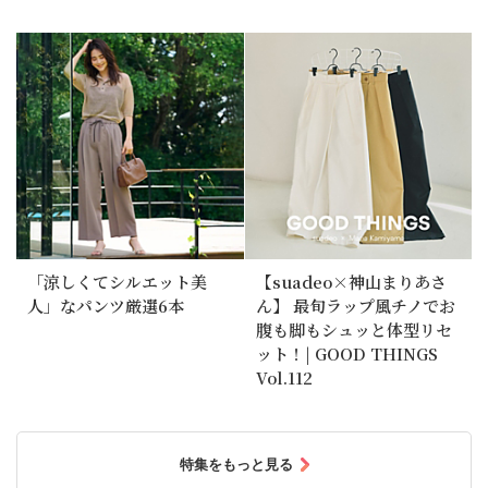
「涼しくてシルエット美
【suadeo×神山まりあさ
人」なパンツ厳選6本
ん】 最旬ラップ風チノでお
腹も脚もシュッと体型リセ
ット！| GOOD THINGS
Vol.112
特集をもっと見る