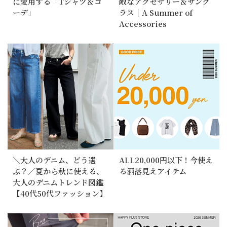
に愛用する「Tシャツ＆コ
敵なアクセサリー＆サング
ーデ」
ラス｜A Summer of
Accessories
＼大人のデニム、どう選
ALL20,000円以下！今使え
ぶ？／夏から秋に使える、
る洒落見えアイテム
大人のデニムトレンド図鑑
【40代50代ファッション】