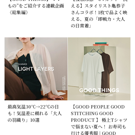
もの”をご紹介する連載企画
える】スタイリスト亀恭子
《総集編》
さんコラボ！1枚で品よく映
える、夏の「即戦力・大人
の日常着」
最高気温30℃→22℃の日
【GOOD PEOPLE GOOD
も！気温差に頼れる「大人
STITCHING GOOD
の羽織り」10選
PRODUCT 】 極上Tシャツ
で悩まない夏へ！ お寿司も
行ける優秀服 | GOOD