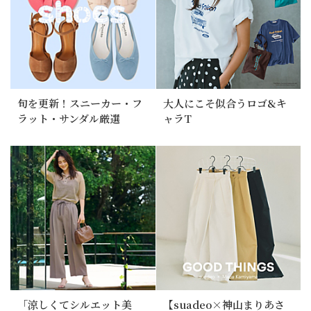
旬を更新！スニーカー・フ
大人にこそ似合うロゴ&キ
ラット・サンダル厳選
ャラT
「涼しくてシルエット美
【suadeo×神山まりあさ