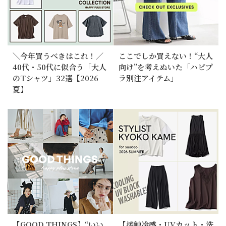
＼今年買うべきはこれ！／
ここでしか買えない！“大人
40代・50代に似合う「大人
向け”を考えぬいた「ハピプ
のTシャツ」32選【2026
ラ別注アイテム」
夏】
【GOOD THINGS】“いい
【接触冷感・UVカット・洗