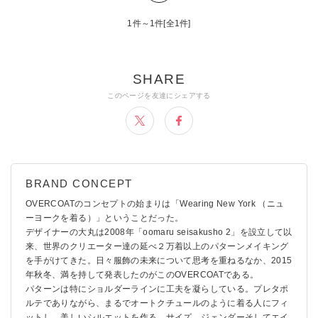
1件～1件[全1件]
OVERCOATのコンセプトの始まりは「Wearing New York （ニュ
ーヨークを着る）」ということだった。
デザイナーの大丸は2008年「oomaru seisakusho 2」を設立して以
来、世界のクリエーター達の延べ２万着以上のパターンメイキング
を手がけてきた。日々服飾の未来について思考を重ねるなか、2015
年秋冬、満を持して発表したのがこのOVERCOATである。
パターンは特にショルダーラインに工夫を凝らしている。プレタポ
ルテでありながら、まるでオートクチュールのように着る人にフィ
ットし、美しいシルエットを作る。サイズ、ジェンダーそしてエイ