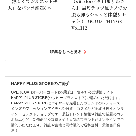
「涼しくてシルエット美
【suadeo×神山まりあさ
人」なパンツ厳選6本
ん】 最旬ラップ風チノでお
腹も脚もシュッと体型リセ
ット！| GOOD THINGS
Vol.112
特集をもっと見る
HAPPY PLUS STOREのご紹介
OVERCOAT(オーバーコート)の通販は、集英社公式通販サイト
HAPPY PLUS STORE(ハッピープラスストア)で購入いただけます。
HAPPY PLUS STOREはバイヤーが厳選したブランドのレディース・
メンズのファッションアイテムや雑貨、コスメなどを取り扱うオンラ
イン・セレクトショップです。最新トレンド情報や雑誌で話題のコラ
ボ商品など、新作商品を毎週入荷！人気のブランドがオンラインでご
購入いただけます。雑誌や書籍と同時購入で送料無料！最短当日発
送！