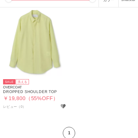
カラー
SALE
洗える
OVERCOAT
DROPPED SHOULDER TOP
￥19,800（55%OFF）
1