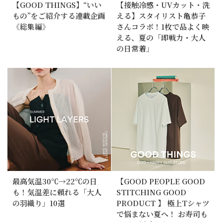
【GOOD THINGS】“いい
【接触冷感・UVカット・洗
もの”をご紹介する連載企画
える】スタイリスト亀恭子
《総集編》
さんコラボ！1枚で品よく映
える、夏の「即戦力・大人
の日常着」
最高気温30℃→22℃の日
【GOOD PEOPLE GOOD
も！気温差に頼れる「大人
STITCHING GOOD
の羽織り」10選
PRODUCT 】 極上Tシャツ
で悩まない夏へ！ お寿司も