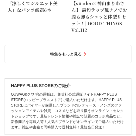
「涼しくてシルエット美
【suadeo×神山まりあさ
人」なパンツ厳選6本
ん】 最旬ラップ風チノでお
腹も脚もシュッと体型リセ
ット！| GOOD THINGS
Vol.112
特集をもっと見る
HAPPY PLUS STOREのご紹介
QUWAGI(クワギ)の通販は、集英社公式通販サイトHAPPY PLUS
STORE(ハッピープラスストア)で購入いただけます。HAPPY PLUS
STOREはバイヤーが厳選したブランドのレディース・メンズのファ
ッションアイテムや雑貨、コスメなどを取り扱うオンライン・セレク
トショップです。最新トレンド情報や雑誌で話題のコラボ商品など、
新作商品を毎週入荷！人気のブランドがオンラインでご購入いただけ
ます。雑誌や書籍と同時購入で送料無料！最短当日発送！