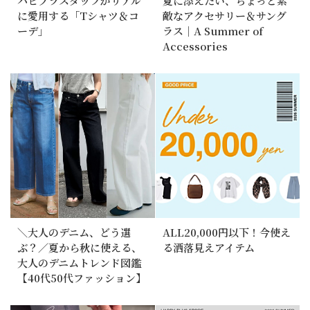
ハピプラスタッフがリアル
夏に添えたい、ちょっと素
に愛用する「Tシャツ＆コ
敵なアクセサリー＆サング
ーデ」
ラス｜A Summer of
Accessories
＼大人のデニム、どう選
ALL20,000円以下！今使え
ぶ？／夏から秋に使える、
る洒落見えアイテム
大人のデニムトレンド図鑑
【40代50代ファッション】