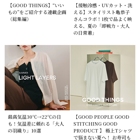
【GOOD THINGS】“いい
【接触冷感・UVカット・洗
もの”をご紹介する連載企画
える】スタイリスト亀恭子
《総集編》
さんコラボ！1枚で品よく映
える、夏の「即戦力・大人
の日常着」
最高気温30℃→22℃の日
【GOOD PEOPLE GOOD
も！気温差に頼れる「大人
STITCHING GOOD
の羽織り」10選
PRODUCT 】 極上Tシャツ
で悩まない夏へ！ お寿司も