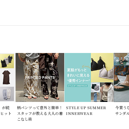
」が続
柄パンツって意外と簡単！
STYLE UP SUMMER
今買う
期ヒット
スタッフが教える大人の着
INNERWEAR
サンダ
こなし術