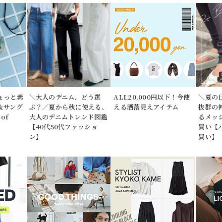
ょっと素
＼大人のデニム、どう選
ALL20,000円以下！今使
＼夏の
＆サング
ぶ？／夏から秋に使える、
える洒落見えアイテム
抜群の
of
大人のデニムトレンド図鑑
るメッ
【40代50代ファッショ
買い【
ン】
買い】