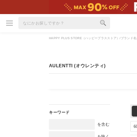
HAPPY PLUS STORE（ハッピープラスストア）
ブランド名
ブランド
カテゴリ
AULENTTI (オウレンティ)
雑誌掲載アイテム
お気に入り
ランキング
特集
雑誌･書籍(一緒に買うと送料無料)
を含む
定期購読
を除く