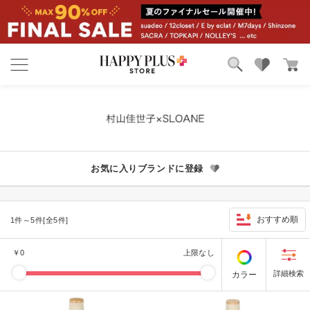
ブランド
ランキング
カテゴリ
特集
雑誌掲載アイテム
お気に入り
お気に入りブランドに登録
おすすめ順
1件～5件[全5件]
￥
0
上限なし
カラー