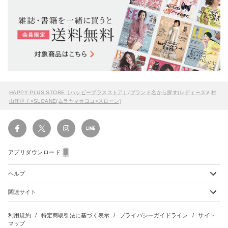
HAPPY PLUS STORE（ハッピープラスストア）
/
ブランド名から探す(レディース)
/
村
山佳世子×SLOANE(ムラヤマカヨコ×スローン)
アプリダウンロード
ヘルプ
関連サイト
ショッピングガイド
配送・送料について
初めてのお客様
お支払い方法について
雑誌定期購読について
利用規約
特定商取引法に基づく表示
プライバシーガイドライン
サイト
会員特典のご案内
キャンセルについて
マップ
集英社Webマガジン Cobalt