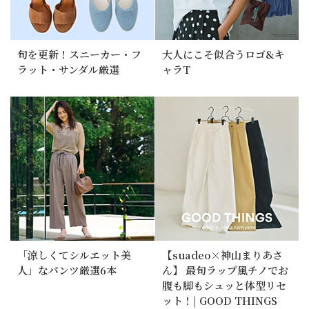
旬を更新！スニーカー・フ
大人にこそ似合うロゴ&キ
ラット・サンダル厳選
ャラT
「涼しくてシルエット美
【suadeo×神山まりあさ
人」なパンツ厳選6本
ん】 最旬ラップ風チノでお
腹も脚もシュッと体型リセ
ット！| GOOD THINGS