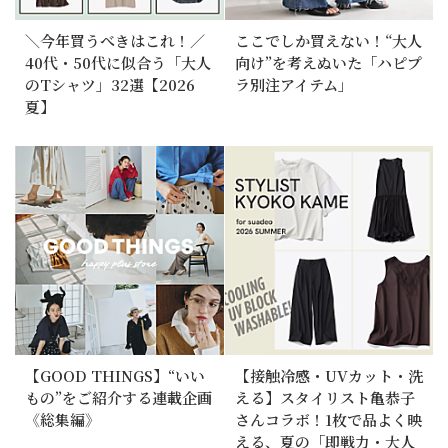
＼今年買うべきはこれ！／
ここでしか買えない！“大人
40代・50代に似合う「大人
向け”を考えぬいた「ハピプ
のTシャツ」32選【2026
ラ別注アイテム」
夏】
【GOOD THINGS】“いい
【接触冷感・UVカット・洗
もの”をご紹介する連載企画
える】スタイリスト亀恭子
《総集編》
さんコラボ！1枚で品よく映
える、夏の「即戦力・大人