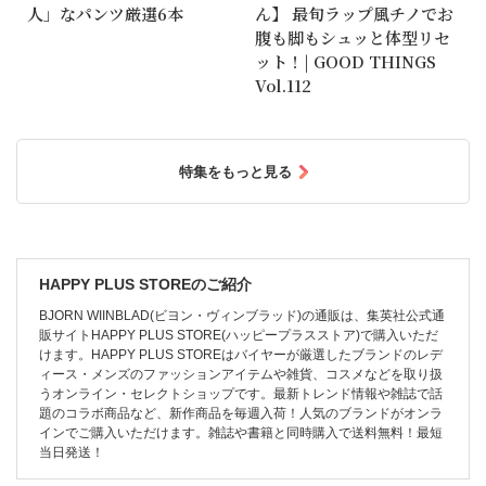
人」なパンツ厳選6本
ん】 最旬ラップ風チノでお
腹も脚もシュッと体型リセ
ット！| GOOD THINGS
Vol.112
特集をもっと見る
HAPPY PLUS STOREのご紹介
BJORN WIINBLAD(ビヨン・ヴィンブラッド)の通販は、集英社公式通
販サイトHAPPY PLUS STORE(ハッピープラスストア)で購入いただ
けます。HAPPY PLUS STOREはバイヤーが厳選したブランドのレデ
ィース・メンズのファッションアイテムや雑貨、コスメなどを取り扱
うオンライン・セレクトショップです。最新トレンド情報や雑誌で話
題のコラボ商品など、新作商品を毎週入荷！人気のブランドがオンラ
インでご購入いただけます。雑誌や書籍と同時購入で送料無料！最短
当日発送！