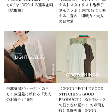
もの”をご紹介する連載企画
える】スタイリスト亀恭子
《総集編》
さんコラボ！1枚で品よく映
える、夏の「即戦力・大人
の日常着」
最高気温30℃→22℃の日
【GOOD PEOPLE GOOD
も！気温差に頼れる「大人
STITCHING GOOD
の羽織り」10選
PRODUCT 】 極上Tシャツ
で悩まない夏へ！ お寿司も
行ける優秀服 | GOOD