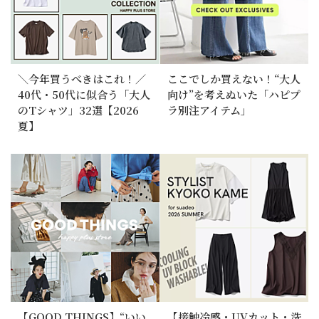
＼今年買うべきはこれ！／
ここでしか買えない！“大人
40代・50代に似合う「大人
向け”を考えぬいた「ハピプ
のTシャツ」32選【2026
ラ別注アイテム」
夏】
【GOOD THINGS】“いい
【接触冷感・UVカット・洗