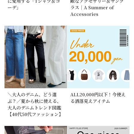
に愛用する「Tシャツ＆コ
敵なアクセサリー＆サング
ーデ」
ラス｜A Summer of
Accessories
＼大人のデニム、どう選
ALL20,000円以下！今使え
ぶ？／夏から秋に使える、
る洒落見えアイテム
大人のデニムトレンド図鑑
【40代50代ファッション】