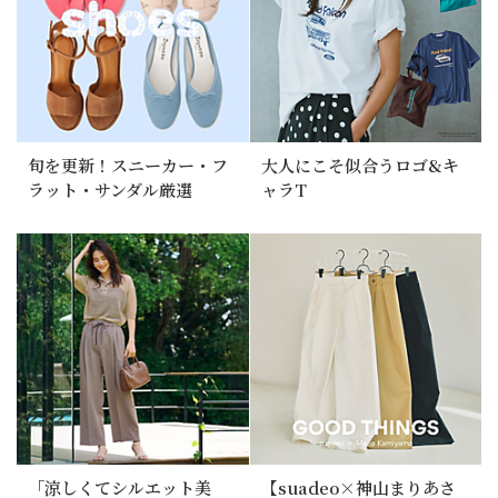
旬を更新！スニーカー・フ
大人にこそ似合うロゴ&キ
ラット・サンダル厳選
ャラT
「涼しくてシルエット美
【suadeo×神山まりあさ