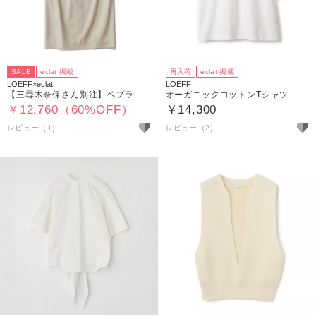
SALE
eclat 掲載
再入荷
eclat 掲載
LOEFF×eclat
LOEFF
【三尋木奈保さん別注】ペプラムスカート
オーガニックコットンTシャツ
￥12,760（60%OFF）
￥14,300
レビュー（1）
レビュー（2）