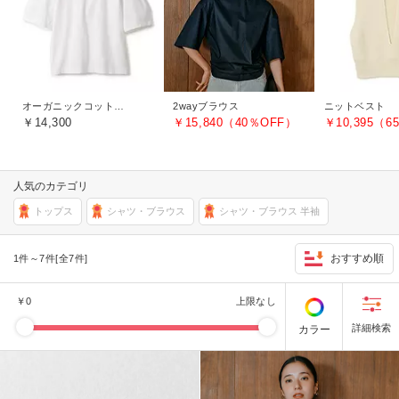
オーガニックコットンTシャツ
2wayブラウス
ニットベスト
￥14,300
￥15,840（40％OFF）
￥10,395（6
人気のカテゴリ
トップス
シャツ・ブラウス
シャツ・ブラウス 半袖
おすすめ順
1件～7件[全7件]
￥
0
上限なし
カラー