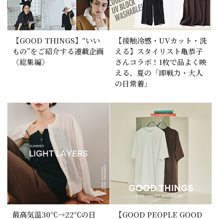
【GOOD THINGS】“いい
【接触冷感・UVカット・洗
もの”をご紹介する連載企画
える】スタイリスト亀恭子
《総集編》
さんコラボ！1枚で品よく映
える、夏の「即戦力・大人
の日常着」
最高気温30℃→22℃の日
【GOOD PEOPLE GOOD