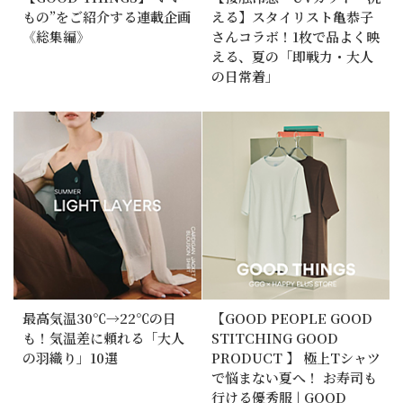
もの”をご紹介する連載企画
える】スタイリスト亀恭子
《総集編》
さんコラボ！1枚で品よく映
える、夏の「即戦力・大人
の日常着」
最高気温30℃→22℃の日
【GOOD PEOPLE GOOD
も！気温差に頼れる「大人
STITCHING GOOD
の羽織り」10選
PRODUCT 】 極上Tシャツ
で悩まない夏へ！ お寿司も
行ける優秀服 | GOOD