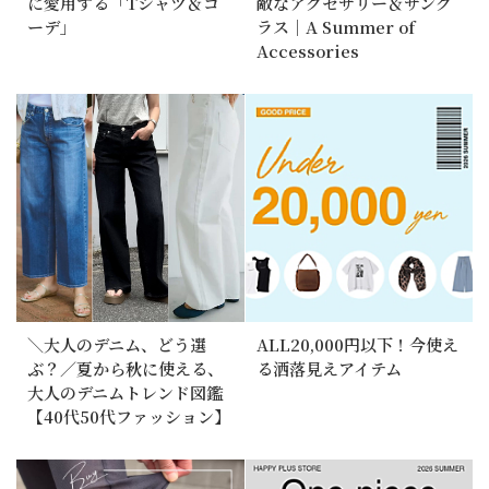
に愛用する「Tシャツ＆コ
敵なアクセサリー＆サング
ーデ」
ラス｜A Summer of
Accessories
＼大人のデニム、どう選
ALL20,000円以下！今使え
ぶ？／夏から秋に使える、
る洒落見えアイテム
大人のデニムトレンド図鑑
【40代50代ファッション】