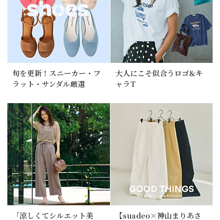
旬を更新！スニーカー・フ
大人にこそ似合うロゴ&キ
ラット・サンダル厳選
ャラT
「涼しくてシルエット美
【suadeo×神山まりあさ