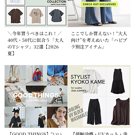
＼今年買うべきはこれ！／
ここでしか買えない！“大人
40代・50代に似合う「大人
向け”を考えぬいた「ハピプ
のTシャツ」32選【2026
ラ別注アイテム」
夏】
【GOOD THINGS】“いい
【接触冷感・UVカット・洗