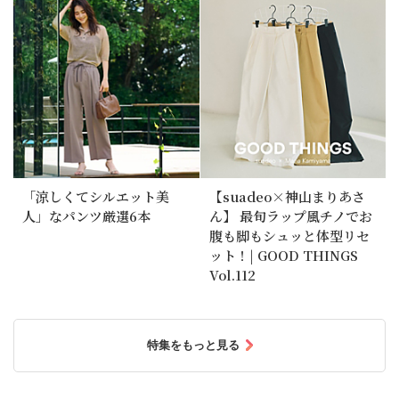
「涼しくてシルエット美
【suadeo×神山まりあさ
人」なパンツ厳選6本
ん】 最旬ラップ風チノでお
腹も脚もシュッと体型リセ
ット！| GOOD THINGS
Vol.112
特集をもっと見る