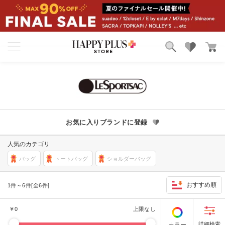
ブランド
ランキング
カテゴリ
特集
雑誌掲載アイテム
お気に入り
お気に入りブランドに登録
人気のカテゴリ
バッグ
トートバッグ
ショルダーバッグ
おすすめ順
1件～6件[全6件]
￥
0
上限なし