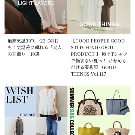
最高気温30℃→22℃の日
【GOOD PEOPLE GOOD
も！気温差に頼れる「大人
STITCHING GOOD
の羽織り」10選
PRODUCT 】 極上Tシャツ
で悩まない夏へ！ お寿司も
行ける優秀服 | GOOD
THINGS Vol.117