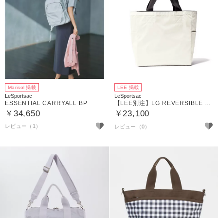
Marisol 掲載
LEE 掲載
LeSportsac
LeSportsac
ESSENTIAL CARRYALL BP
【LEE別注】LG REVERSIBLE TOTE
￥34,650
￥23,100
レビュー（1）